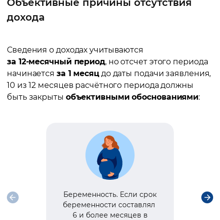
Объективные причины отсутствия
дохода
Сведения о доходах учитываются
за 12-месячный период
, но отсчет этого периода
начинается
за 1 месяц
до даты подачи заявления,
10 из 12 месяцев расчётного периода должны
быть закрыты
объективными обоснованиями
:
Беременность. Если срок
Ух
беременности составлял
это 
6
и более месяцев в
м