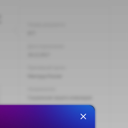
в
и
Номер документа:
877
Дата подписания:
26.12.2017
Принявший орган:
Минтруд России
Направления:
Социальная защита инвалидов
Тип:
Приказ