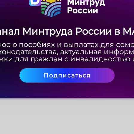
анал Минтруда России в M
анал Минтруда России в M
ое о пособиях и выплатах для сем
ое о пособиях и выплатах для сем
конодательства, актуальная инфор
конодательства, актуальная инфор
ки для граждан с инвалидностью 
ки для граждан с инвалидностью 
Подписаться
Подписаться