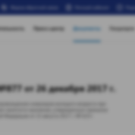
Форма обратной связи
Личный кабинет
Под
тельность
Пресс-центр
Документы
Госуслуги
877 от 26 декабря 2017 г.
провождению инвалидов молодого возраста при
ию занятости населения, утвержденную приказом
й Федерации от 23 августа 2017 г. № 625»