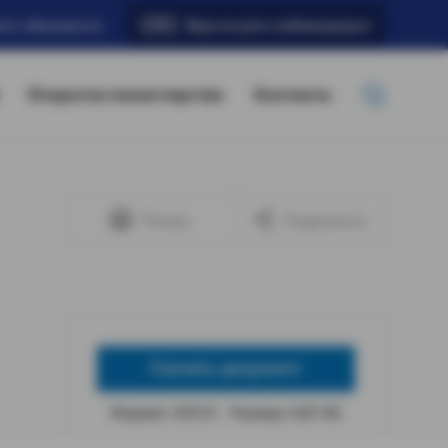
ать обращение
Версия для слабовидящих
Открытое министерство
Контакты
Печать
Поделиться
Скачать документ
Формат: DOCX
Размер: 4,85 КБ