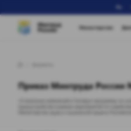
Ru
Минтруд
Министерство
Дея
России
Документы
Приказ Минтруда России №
«О внесении изменений в Типовую программу по со
трудоустройстве в рамках мероприятий по содейств
Министерства труда и социальной защиты Российско