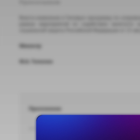
П р и к а з ы в а ю:
Внести изменения в Типовую программу по сопрово
рамках мероприятий по содействию занятости н
социальной защиты Российской Федерации от 23 авг
Министр
М.А. Топилин
Приложение
DOCX 34,00 КБ