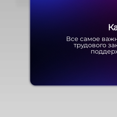
К
К
Все самое важн
Все самое важн
трудового за
трудового за
поддерж
поддерж