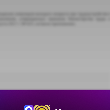
ждению инвалидов молодого возраста при трудоустройстве 
аселения, утвержденную приказом Министерства труда 
уста 2017 г. № 625, согласно приложению.
Скачать