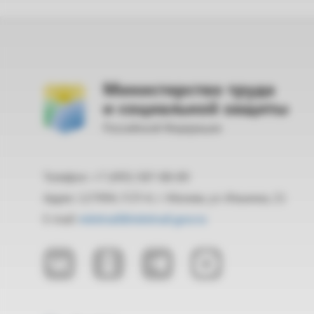
Министерство труда
и социальной защиты
Российской Федерации
Телефон: +7 (495) 587-88-89
Адрес: 127994, ГСП-4, г. Москва, ул. Ильинка, 21
E-mail:
mintrud@mintrud.gov.ru