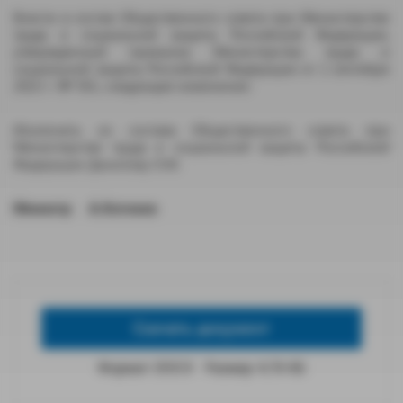
Внести в состав Общественного совета при Министерстве
труда и социальной защиты Российской Федерации,
утвержденный приказом Министерства труда и
социальной защиты Российской Федерации от 1 сентября
2022 г. № 501, следующее изменение:
Исключить из состава Общественного совета при
Министерстве труда и социальной защиты Российской
Федерации Данилову О.М.
Министр А.Котяков
Скачать документ
Формат: DOCX
Размер: 4,76 КБ