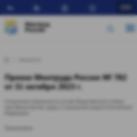
Ru
Минтруд
России
Документы
Приказ Минтруда России № 782
от 31 октября 2023 г.
О внесении изменения в состав Общественного совета
при Министерстве труда и социальной защиты Российской
Федерации
Приказываю: