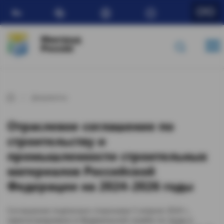
Ru
Минтруд
России
Документы
Отраслевое соглашение по
строительству и
промышленности строительных
материалов Российской
Федерации на 2024-2026 годы
Соглашение подписано сторонами 5 апреля 2024 г.,
зарегистрировано в Федеральной службе по труду и