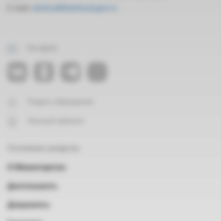
E-mail:
mintrud@mintrud.gov.ru
На карте
Подать обращение
Личный кабинет
Основные разделы
О Министерстве
Деятельность
Документы