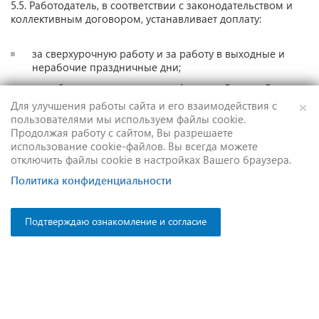
5.5. Работодатель, в соответствии с законодательством и
коллективным договором, устанавливает доплату:
за сверхурочную работу и за работу в выходные и
нерабочие праздничные дни;
за работу в вечернюю смену (вечерней сменой
считается работа в смене, которая непосредственно
×
Для улучшения работы сайта и его взаимодействия с
предшествует ночной, - с 18.00 до 22.00 часов) – не
пользователями мы используем файлы cookie.
менее 20% часовой тарифной ставки за каждый час
Продолжая работу с сайтом, Вы разрешаете
работы;
использование cookie-файлов. Вы всегда можете
отключить файлы cookie в настройках Вашего браузера.
за работу в ночную смену (с 22.00 до 6.00 часов) – не
менее 40% часовой тарифной ставки за каждый час
Политика конфиденциальности
работы.
Подтверждаю ознакомление и согласие
5.6. Работодатель и выборный орган первичной
профсоюзной организации обязаны определить размер и
порядок выплаты дополнительного вознаграждения за
работу в нерабочие праздничные дни в соответствии с
коллективным договором.
5.7. Тарификация работ, присвоение разрядов рабочим и