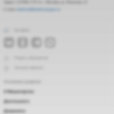
Адрес: 127994, ГСП-4, г. Москва, ул. Ильинка, 21
E-mail:
mintrud@mintrud.gov.ru
На карте
Подать обращение
Личный кабинет
Основные разделы
О Министерстве
Деятельность
Документы