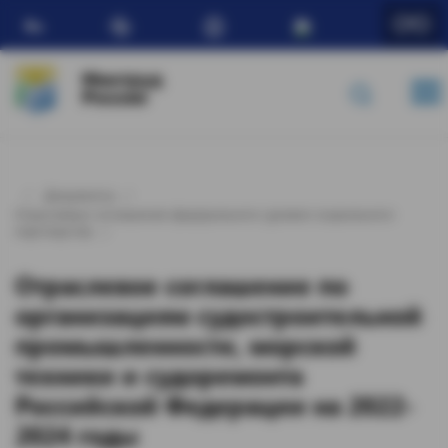
Ru
Минтруд
России
Документы
Отраслевые соглашения федерального уровня социального
партнерства
Отраслевое соглашение по
организациям судостроительной
промышленности, морской
техники и судоремонта
Российской Федерации на 2022-
2024 годы