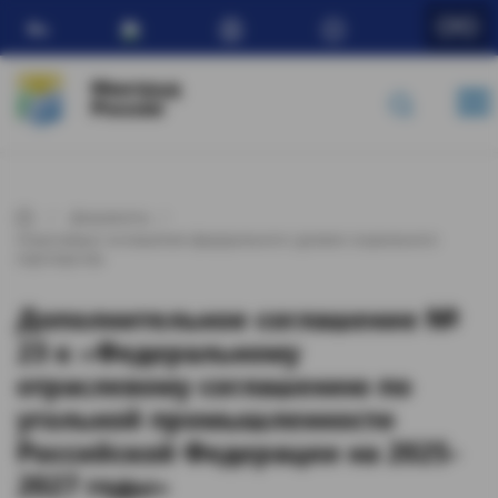
Ru
Минтруд
России
Документы
Отраслевые соглашения федерального уровня социального
партнерства
Дополнительное соглашение №
23 к «Федеральному
отраслевому соглашению по
угольной промышленности
Российской Федерации на 2025-
2027 годы»