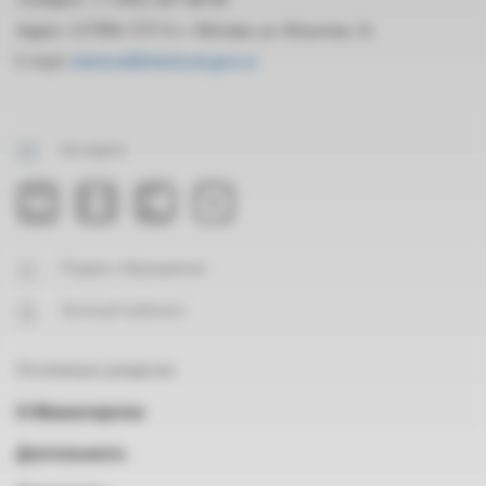
Адрес: 127994, ГСП-4, г. Москва, ул. Ильинка, 21
E-mail:
mintrud@mintrud.gov.ru
На карте
Подать обращение
Личный кабинет
Основные разделы
О Министерстве
Деятельность