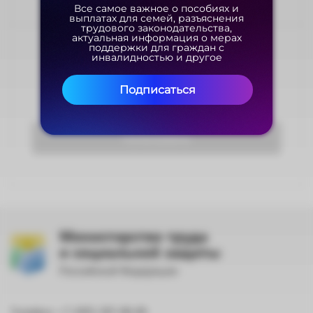
Все самое важное о пособиях и
Все самое важное о пособиях и
выплатах для семей, разъяснения
выплатах для семей, разъяснения
трудового законодательства,
трудового законодательства,
актуальная информация о мерах
актуальная информация о мерах
поддержки для граждан с
поддержки для граждан с
инвалидностью и другое
инвалидностью и другое
Оцените материал
Подписаться
Подписаться
Голосовать
Министерство труда
и социальной защиты
Российской Федерации
Телефон: +7 (495) 587-88-89