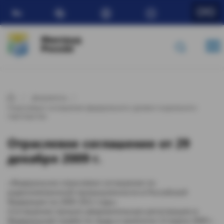
Ru
Минтруд
России
Документы
Отраслевые соглашения федерального уровня социального
партнерства
Отраслевое соглашение от 29
декабря 2009 г.
«Федеральное отраслевое соглашение по
радиоэлектронной промышленности в Российской
Федерации на 2009-2011 годы»
(Соглашение прошло уведомительную регистрацию в
Федеральной службе по труду и занятости 13 марта 2009 г.