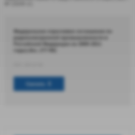
№ 120/09-11)
Федеральное отраслевое соглашение по
радиоэлектронной промышленности в
Российской Федерации на 2009-2011
годы(.doc, 277 Кб)
DOC 284,16 КБ
Скачать