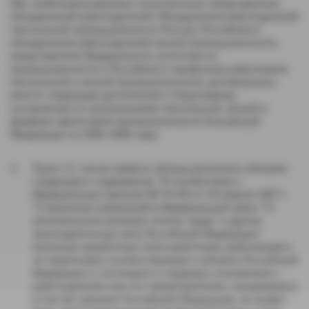
Мы, нижеподписавшиеся полномочные представители
объединений работодателей: Объединения работодателей
текстильной промышленности России, Российского
объединения работодателей легкой промышленности,
представители Федерального агентства по
промышленности и Российского профсоюза работников
текстильной и легкой промышленности, договорились
внести следующие дополнения к Отраслевому
соглашению по организациям текстильной, легкой и
фарфоро-фаянсовой промышленности Российской
Федерации на 2006-2008 годы:
Пункт 2.2. после первого абзаца дополнить абзацем
следующего содержания: "В соответствии с
Федеральным законом № 54-ФЗ от 20 апреля
2007 г
.
"О внесении изменений в Федеральный закон "О
минимальном размере оплаты труда" и другие
законодательные акты Российской Федерации"
месячная заработная плата работника, работающего
на территории соответствующего субъекта Российской
Федерации и состоящего в трудовых отношениях с
работодателем или его представителем, находящимся
в том же субъекте Российской Федерации, не может