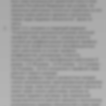
быть ниже минимальной заработной платы в этом
субъекте Российской Федерации при условии, что
указанным работником полностью отработана за этот
период норма рабочего времени и выполнены
нормы труда (трудовые обязанности)". Далее по
тексту.
Пункт 2.2.1. изложить в следующей редакции:
"Установленный минимальный размер месячной
тарифной ставки работника 1 разряда является
основой для дифференциации размеров тарифных
ставок всех профессионально-квалификационных
групп работников на основе тарифных
коэффициентов, учитывающих сложность
выполняемых работ и квалификацию работников: II
разряд- 1,15; III разряд – 1,4; IV разряд – 1,5; V разряд –
1,8; VI разряд – 2,0 (по отношению к тарифной ставке
рабочего первого разряда).
Размеры тарифных ставок и должностных окладов
считать минимальными гарантированными уровнями
оплаты труда, ниже которого организации отрасли не
имеют права платить работникам, занятым на
условиях трудового договора, при нормальной
продолжительности рабочего времени и выполнении
установленных трудовых обязанностей и норм труда".