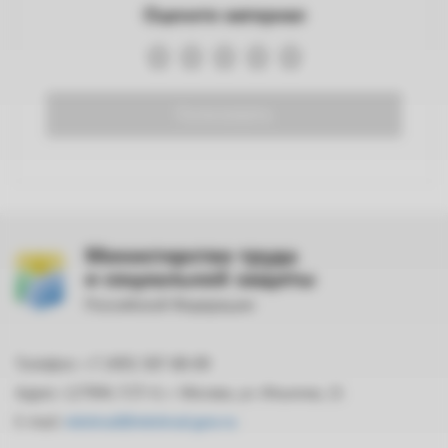
Оцените материал
Голосовать
Министерство труда
и социальной защиты
Российской Федерации
Телефон: +7 (495) 587-88-89
Адрес: 127994, ГСП-4, г. Москва, ул. Ильинка, 21
E-mail:
mintrud@mintrud.gov.ru