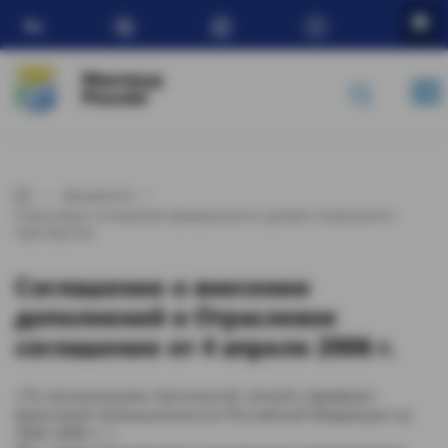
Ru
Минтруд
России
Документы
Отраслевые соглашения федерального уровня социального
партнерства
Cоглашение о внесении
дополнений в Отраслевое
соглашение от 4 апреля 2006 г.
«По организациям текстильной, легкой и фарфоро-
фаянсовой промышленности Российской Федерации на
2006-2008 гг. »