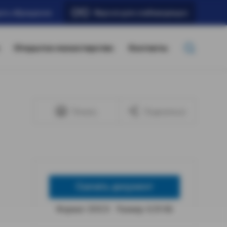
ать обращение
Версия для слабовидящих
Открытое министерство
Контакты
Печать
Поделиться
Скачать документ
Формат: DOCX
Размер: 4,59 КБ