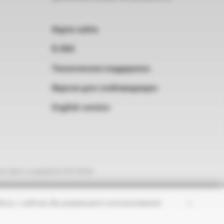
Карта сайта
RSS
Техническая поддержка
Версия для слабовидящих
English version
е текст и нажмите Ctrl+Enter
×
оту с сайтом, Вы разрешаете использование