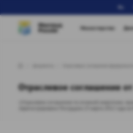
Ru
Минтруд
Министерство
Дея
России
Документы
Отраслевые соглашения федеральног
Отраслевое соглашение от 
«Отраслевое соглашение по атомной энергетике, пр
Зарегистрировано Рострудом 23 марта 2012 года за