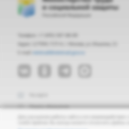
и социальной защиты
Российской Федерации
Телефон: +7 (495) 587-88-89
Адрес: 127994, ГСП-4, г. Москва, ул. Ильинка, 21
E-mail:
mintrud@mintrud.gov.ru
На карте
Подать обращение
Для улучшения работы сайта и его взаимодействия с
cookie-файлов. Вы всегда можете отключить файлы c