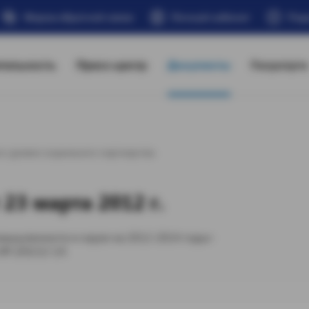
Форма обратной связи
Личный кабинет
Под
тельность
Пресс-центр
Документы
Госуслуги
о уровня социального партнерства
23 марта 2012 г.
омышленности и науке на 2012-2014 годы»
 № 203/12-14.