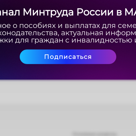
анал Минтруда России в M
анал Минтруда России в M
ое о пособиях и выплатах для сем
ое о пособиях и выплатах для сем
конодательства, актуальная инфор
конодательства, актуальная инфор
ки для граждан с инвалидностью 
ки для граждан с инвалидностью 
Подписаться
Подписаться
Основные разделы