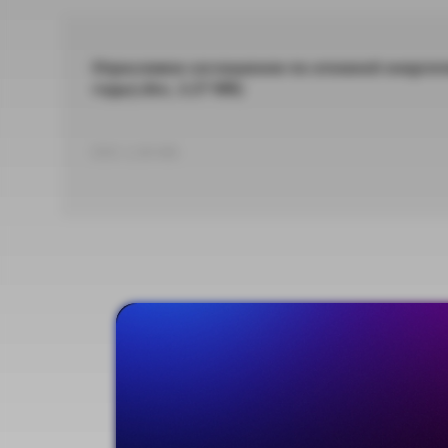
Отраслевое соглашение по атомной энергет
годы(.doc, 2.27 Мб)
DOC 2,38 МБ