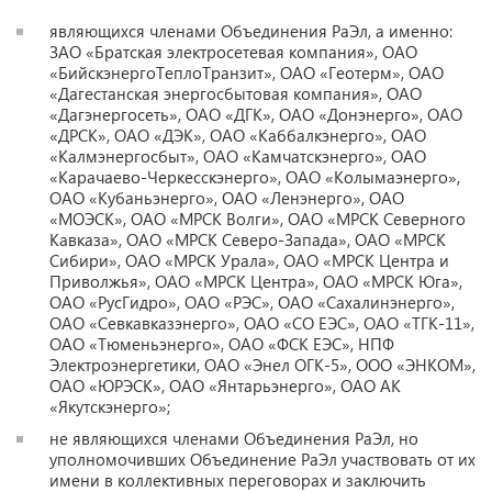
являющихся членами Объединения РаЭл, а именно:
ЗАО «Братская электросетевая компания», ОАО
«БийскэнергоТеплоТранзит», ОАО «Геотерм», ОАО
«Дагестанская энергосбытовая компания», ОАО
«Дагэнергосеть», ОАО «ДГК», ОАО «Донэнерго», ОАО
«ДРСК», ОАО «ДЭК», ОАО «Каббалкэнерго», ОАО
«Калмэнергосбыт», ОАО «Камчатскэнерго», ОАО
«Карачаево-Черкесскэнерго», ОАО «Колымаэнерго»,
ОАО «Кубаньэнерго», ОАО «Ленэнерго», ОАО
«МОЭСК», ОАО «МРСК Волги», ОАО «МРСК Северного
Кавказа», ОАО «МРСК Северо-Запада», ОАО «МРСК
Сибири», ОАО «МРСК Урала», ОАО «МРСК Центра и
Приволжья», ОАО «МРСК Центра», ОАО «МРСК Юга»,
ОАО «РусГидро», ОАО «РЭС», ОАО «Сахалинэнерго»,
ОАО «Севкавказэнерго», ОАО «СО ЕЭС», ОАО «ТГК-11»,
ОАО «Тюменьэнерго», ОАО «ФСК ЕЭС», НПФ
Электроэнергетики, ОАО «Энел ОГК-5», ООО «ЭНКОМ»,
ОАО «ЮРЭСК», ОАО «Янтарьэнерго», ОАО АК
«Якутскэнерго»;
не являющихся членами Объединения РаЭл, но
уполномочивших Объединение РаЭл участвовать от их
имени в коллективных переговорах и заключить