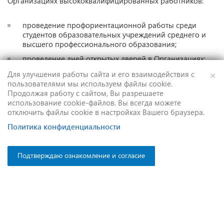
Организациях высококвалифицированных работников:
проведение профориентационной работы среди
студентов образовательных учреждений среднего и
высшего профессионального образования;
проведение дней открытых дверей в Организациях;
×
популяризацию здорового образа жизни среди
Для улучшения работы сайта и его взаимодействия с
работников;
пользователями мы используем файлы cookie.
Продолжая работу с сайтом, Вы разрешаете
проведение мероприятий по формированию,
использование cookie-файлов. Вы всегда можете
поддержанию и развитию корпоративных традиций;
отключить файлы cookie в настройках Вашего браузера.
формирование специализированных разделов на
Политика конфиденциальности
сайтах Организаций, пропагандирующих
престижность труда в электроэнергетике;
реализацию других мероприятий, популяризирующих
Подтверждаю ознакомление и согласие
престижность труда в электроэнергетике и
способствующих привлечению и закреплению в
Организациях высококвалифицированных
работников.
4.3. Работодатели обеспечивают: