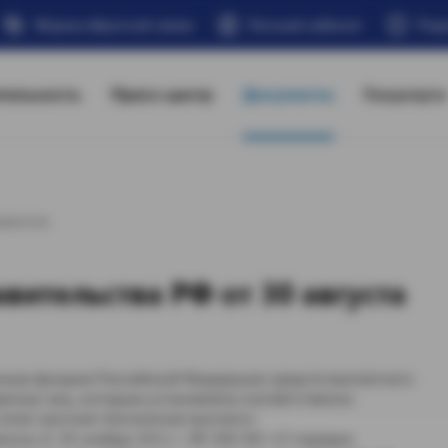
Форма обратной связи
Личный кабинет
Под
тельность
Пресс-центр
Документы
Госуслуги
ументов
вительства РФ от 30 августа
ным фондом Российской Федерации средств выплатного
анных лиц, которым установлена соответственно
 (или) срочная пенсионная выплата»
акона от 30 ноября 2011 г. № 360-ФЗ «О порядке