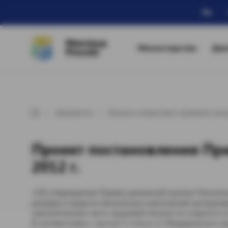
Ru
Минтруд
Министерство
Дея
России
Документы
Проекты нормативно-правовых док
Проект постановления Пра
2012 г.
«Об утверждении Правил денежной оценки Пенсион
резерва и средств пенсионных накоплений застрахов
накопительная часть трудовой пенсии по старости и
В соответствии с частью 5 статьи 12 Федерального з