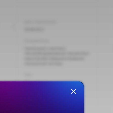
Дата подписания:
30.08.2012
Направления:
Назначение и выплата
пенсий,Формирование пенсионных
накоплений,Совершенствование
пенсионной системы
Тип:
Проект
Опубликовано на сайте:
09.10.2012