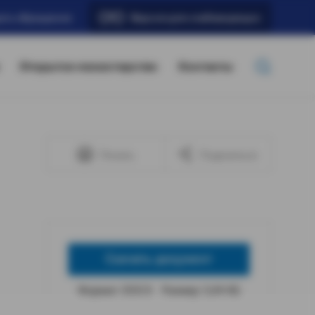
ать обращение
Версия для слабовидящих
Открытое министерство
Контакты
Печать
Поделиться
Скачать документ
Формат: DOCX
Размер: 5,04 КБ