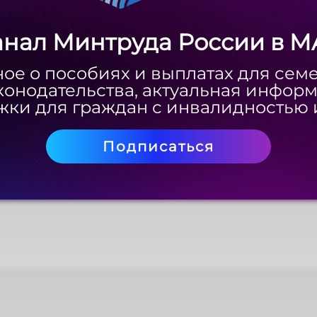
анал Минтруда России в M
анал Минтруда России в M
ое о пособиях и выплатах для сем
ое о пособиях и выплатах для сем
конодательства, актуальная инфор
конодательства, актуальная инфор
ки для граждан с инвалидностью 
ки для граждан с инвалидностью 
Подписаться
Подписаться