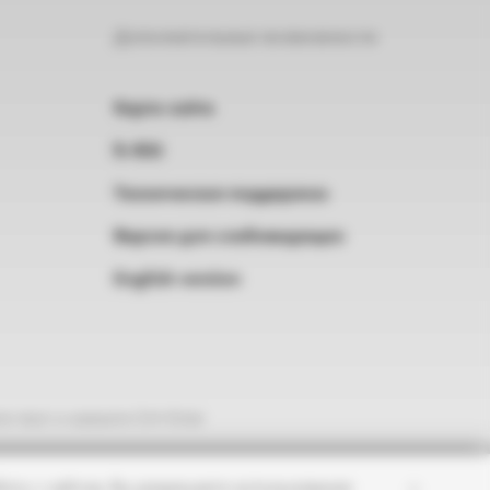
Дополнительные возможности
Карта сайта
RSS
Техническая поддержка
Версия для слабовидящих
English version
е текст и нажмите Ctrl+Enter
×
оту с сайтом, Вы разрешаете использование