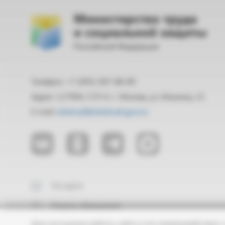
Министерство труда
и социальной защиты
Российской Федерации
Телефон: +7 (495) 587-88-89
Адрес: 127994, ГСП-4, г. Москва, ул. Ильинка, 21
E-mail:
mintrud@mintrud.gov.ru
На карте
Подать обращение
Для улучшения работы сайта и его взаимодействия с