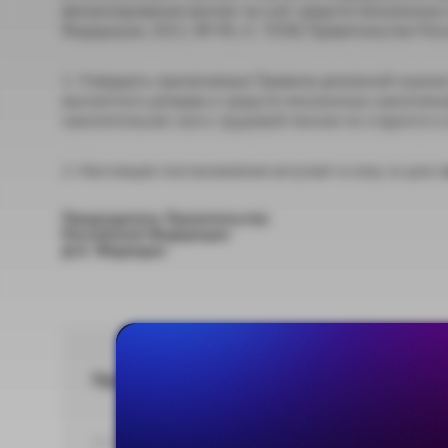
финансирования выплат за счет средств пенсионных
Федерации, 2011, № 49, ст. 7038) Правительство Росси
1. Утвердить прилагаемые Правила денежной оценк
выплатного резерва и средств пенсионных накоплени
накопительная часть трудовой пенсии по старости и 
2. Настоящее постановление вступает в силу со дня
Председатель Правительства
Российской Федерации
Д.А. Медведев
Правила(.doc, 36 Кб)
DOC 37,38 КБ