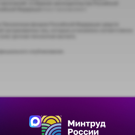
 накоплений» (Собрание законодательства Российской
йской Федерации п о с т а н о в л я е т:
и Пенсионным фондом Российской Федерации средств
й застрахованных лиц, которым установлена соответственно
(или) срочная пенсионная выплата.
 официального опубликования.
Скачать