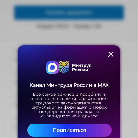
Скачать документ
Формат: DOCX
Размер: 5 КБ
Номер документа:
582
Дата подписания:
10.07.2013
Канал Минтруда России в MAX
Канал Минтруда России в MAX
Все самое важное о пособиях и
Все самое важное о пособиях и
Принявший орган:
выплатах для семей, разъяснения
выплатах для семей, разъяснения
трудового законодательства,
трудового законодательства,
Правительство РФ
актуальная информация о мерах
актуальная информация о мерах
поддержки для граждан с
поддержки для граждан с
инвалидностью и другое
инвалидностью и другое
Направления:
Социальная политика
Подписаться
Подписаться