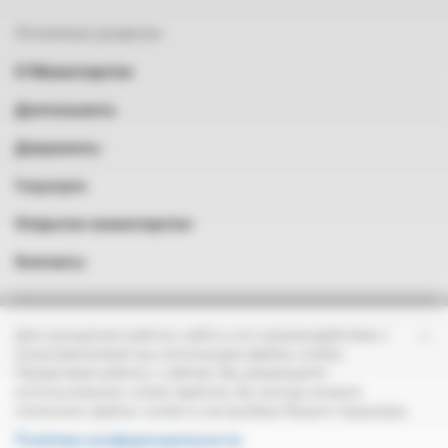
Основные разделы
О Министерстве
Деятельность
Документы
Госуслуги
Открытое министерство
Контакты
×
Для улучшения работы сайта и его взаимодействия с
Карта сайта
пользователями мы используем файлы cookie.
Продолжая работу с сайтом, Вы разрешаете
Техническая поддержка
использование cookie-файлов. Вы всегда можете
отключить файлы cookie в настройках Вашего браузера.
English version
Политика конфиденциальности