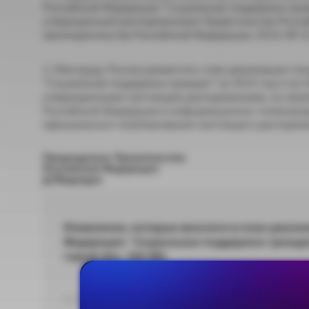
Российской Федерации "Социальная поддержка гражд
утвержденный распоряжением Правительства Россий
законодательства Российской Федерации, 2014, № 32, 
2. Минтруду России разместить план реализации г
"Социальная поддержка граждан" на 2014 год и на 
утвержденными настоящим распоряжением, на своем
Российской Федерации в информационно-телекоммун
официального опубликования настоящего распоряж
Председатель Правительства
Российской Федерации
Д.Медведев
Изменения, которые вносятся в план реали
Федерации "Социальная поддержка граждан"
годов(.doc, 345 Кб)
DOC 353,28 КБ