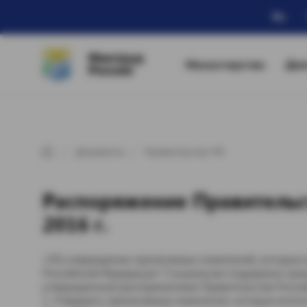
Ru
Минтруд
Министерство
Дея
России
Документы
Правительство РФ
Распоряжение Правительс
2016 г.
«Об утверждении прилагаемых изменений, которые 
Российской Федерации "Социальная поддержка гражд
утвержденный распоряжением Правительства Россий
1. Утвердить прилагаемые изменения, которые внос