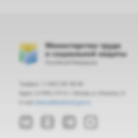
Министерство труда
и социальной защиты
Российской Федерации
Телефон: +7 (495) 587-88-89
Адрес: 127994, ГСП-4, г. Москва, ул. Ильинка, 21
E-mail:
mintrud@mintrud.gov.ru