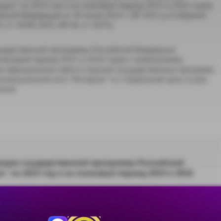
ан" на 2014 год и на плановый период 2015 и 2016 годов,
ской Федерации от 30 июля 2014 г. № 1431-р (Собрание
ст. 4558; 2015, № 36, ст. 5075).
осударственной программы Российской Федерации
плановый период 2015 и 2016 годов с изменениями,
 официальном сайте и портале государственных программ
икационной сети "Интернет" в 2-недельный срок со дня
ения.
зации государственной программы Российской
 на 2014 год и на плановый период 2015 и 2016
Скачать