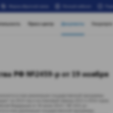
Форма обратной связи
Личный кабинет
Под
тельность
Пресс-центр
Документы
Госуслуги
тва РФ №2459-р от 19 ноября
вносятся в план реализации государственной программы
ан" на 2014 год и на плановый период 2015 и 2016 годов,
ской Федерации от 30 июля 2014 г. № 1431-р»
ятся в план реализации государственной программы