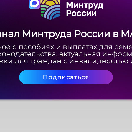
анал Минтруда России в M
анал Минтруда России в M
9 ноября 2016 г.(.pdf, 677 Кб)
ое о пособиях и выплатах для сем
ое о пособиях и выплатах для сем
конодательства, актуальная инфор
конодательства, актуальная инфор
Смотреть
Скачать
ки для граждан с инвалидностью 
ки для граждан с инвалидностью 
Подписаться
Подписаться