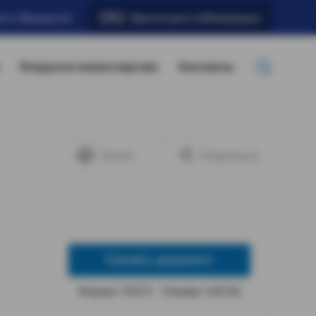
ать обращение
Версия для слабовидящих
Открытое министерство
Контакты
Печать
Поделиться
Скачать документ
Формат: DOCX
Размер: 5,08 КБ