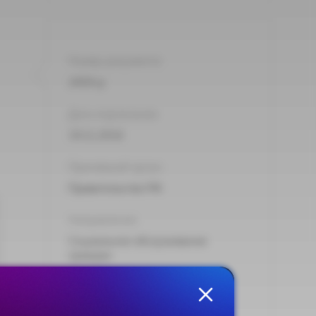
Номер документа:
2459-р
Дата подписания:
19.11.2016
Принявший орган:
Правительство РФ
Направления:
Социальное обслуживание
граждан
Тип:
Распоряжение