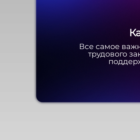
К
К
Все самое важн
Все самое важн
трудового за
трудового за
поддерж
поддерж