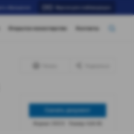
ать обращение
Версия для слабовидящих
Открытое министерство
Контакты
Печать
Поделиться
Скачать документ
Формат: DOCX
Размер: 4,66 КБ