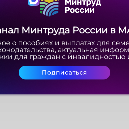
анал Минтруда России в M
анал Минтруда России в M
ое о пособиях и выплатах для сем
ое о пособиях и выплатах для сем
конодательства, актуальная инфор
конодательства, актуальная инфор
ки для граждан с инвалидностью 
ки для граждан с инвалидностью 
Подписаться
Подписаться