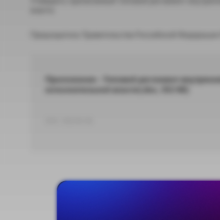
власти.
Председатель Правительства Российской Федераци
Приложение - Типовой регламент внутренн
исполнительной власти(.doc, 352 Кб)
DOC 360,96 КБ