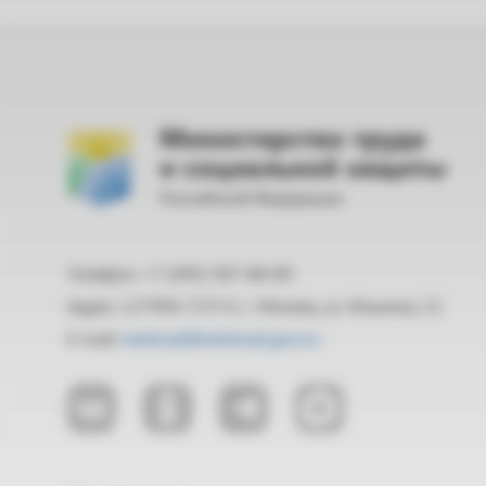
Министерство труда
и социальной защиты
Российской Федерации
Телефон: +7 (495) 587-88-89
Адрес: 127994, ГСП-4, г. Москва, ул. Ильинка, 21
E-mail:
mintrud@mintrud.gov.ru