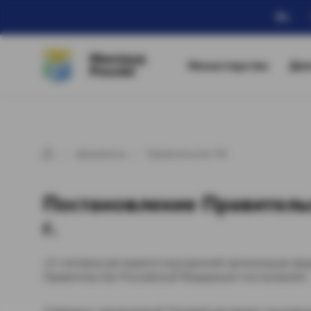
Ru
Минтруд
Министерство
Дея
России
Документы
Правительство РФ
Постановление Правитель
г.
«О типовом регламенте внутренней организации фе
Правительство Российской Федерации постановляет:
Утвердить прилагаемый Типовой регламент внутрен