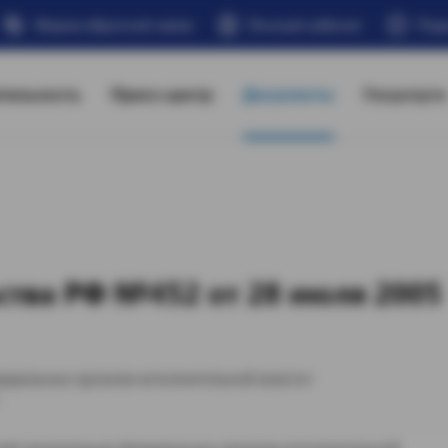
Форма обратной связи
Личный кабинет
Под
тельность
Пресс-центр
Документы
Госуслуги
ства РФ №452 от 28 июля 2005
деральных органов исполнительной власти»
ней организации федеральных органов исполнительной