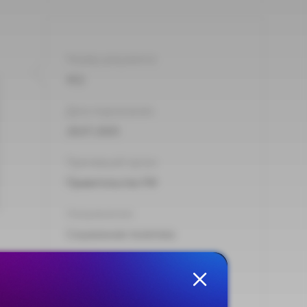
Номер документа:
452
Дата подписания:
28.07.2005
Принявший орган:
Правительство РФ
Направления:
Социальная политика
Тип:
Постановление