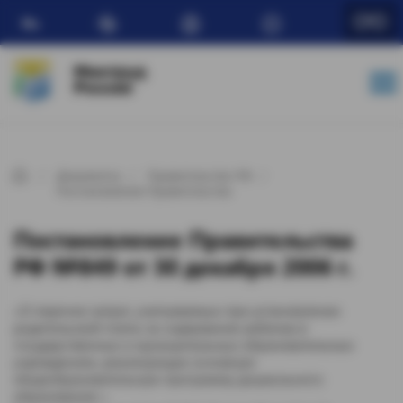
Ru
Минтруд
России
Документы
Правительство РФ
Постановления Правительства
Постановление Правительства
РФ №849 от 30 декабря 2006 г.
«О перечне затрат, учитываемых при установлении
родительской платы за содержание ребенка в
государственных и муниципальных образовательных
учреждениях, реализующих основную
общеобразовательную программу дошкольного
образования »