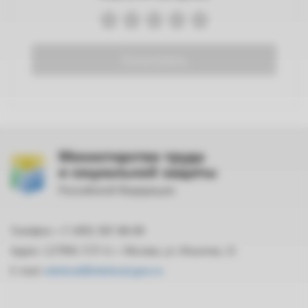
Голосовать
Министерство труда
и социальной защиты
Российской Федерации
Телефон: +7 (495) 587-88-89
Адрес: 127994, ГСП-4, г. Москва, ул. Ильинка, 21
E-mail:
mintrud@mintrud.gov.ru