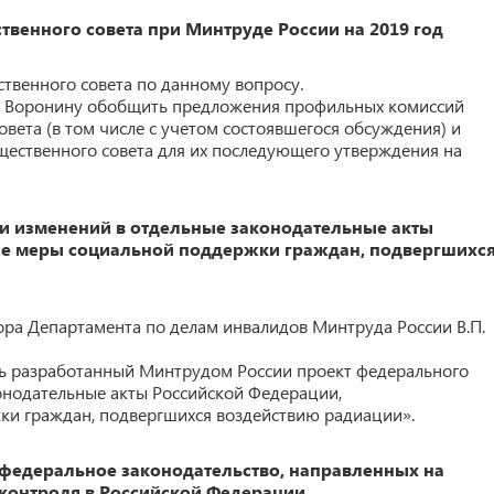
твенного совета при Минтруде России на 2019 год
твенного совета по данному вопросу.
И. Воронину обобщить предложения профильных комиссий
вета (в том числе с учетом состоявшегося обсуждения) и
щественного совета для их последующего утверждения на
ии изменений в отдельные законодательные акты
е меры социальной поддержки граждан, подвергшихс
ора Департамента по делам инвалидов Минтруда России В.П.
ь разработанный Минтрудом России проект федерального
онодательные акты Российской Федерации,
и граждан, подвергшихся воздействию радиации».
федеральное законодательство, направленных на
контроля в Российской Федерации