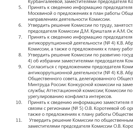
Курбангалеевой, заместителями председателя Ком
Принять к сведению информацию председателя Ко
Москвиной о предложениях в план работы Общес
направлениях деятельности Комиссии.
Утвердить решение Комиссии по труду, занятост
председателя Комиссии Д.М. Кришталя и А.М. Ок
Принять к сведению информацию председателя 
антикоррупционной деятельности (№ 4) К.В. Аб
Комиссии, а также о предложениях к плану рабо
Утвердить решение Комиссии по развитию госу
4) об избрании заместителями председателя Коми
Согласиться с предложением председателя Коми
антикоррупционной деятельности (№ 4) К.В. Абр
Общественного совета, делегированного Общест
Минтруда России: Конкурсной комиссии на зам
службы; Аттестационной комиссии; Комиссии п
урегулированию конфликта интересов.
Принять к сведению информацию заместителя 
связям с регионами (№ 5) О.В. Коротеевой об о
также о предложениях к плану работы Обществе
Утвердить решение Комиссии по общественным 
заместителями председателя Комиссии О.В. Кор