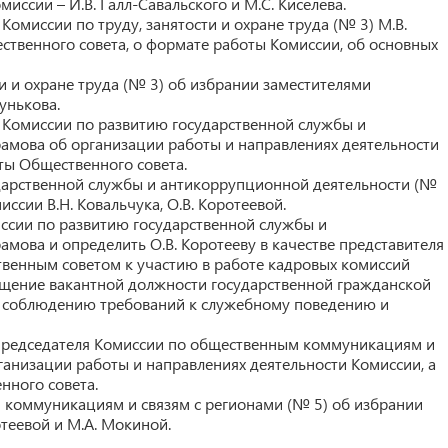
иссии – И.В. Галл-Савальского и М.С. Киселева.
миссии по труду, занятости и охране труда (№ 3) М.В.
твенного совета, о формате работы Комиссии, об основных
и и охране труда (№ 3) об избрании заместителями
унькова.
Комиссии по развитию государственной службы и
рамова об организации работы и направлениях деятельности
ты Общественного совета.
дарственной службы и антикоррупционной деятельности (№
ссии В.Н. Ковальчука, О.В. Коротеевой.
ссии по развитию государственной службы и
амова и определить О.В. Коротееву в качестве представителя
венным советом к участию в работе кадровых комиссий
ещение вакантной должности государственной гражданской
о соблюдению требований к служебному поведению и
председателя Комиссии по общественным коммуникациям и
рганизации работы и направлениях деятельности Комиссии, а
нного совета.
коммуникациям и связям с регионами (№ 5) об избрании
отеевой и М.А. Мокиной.