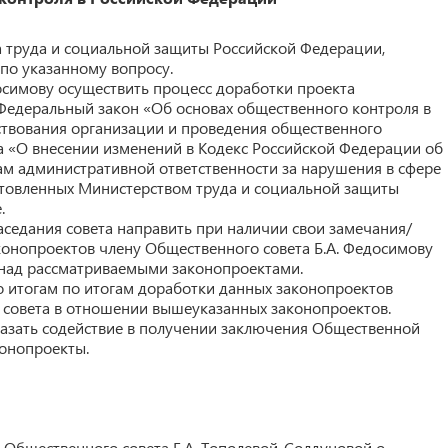
 труда и социальной защиты Российской Федерации,
по указанному вопросу.
осимову осуществить процесс доработки проекта
Федеральный закон «Об основах общественного контроля в
твования организации и проведения общественного
на «О внесении изменений в Кодекс Российской Федерации об
м административной ответственности за нарушения в сфере
отовленных Министерством труда и социальной защиты
.
седания совета направить при наличии свои замечания/
онопроектов члену Общественного совета Б.А. Федосимову
 над рассматриваемыми законопроектами.
о итогам по итогам доработки данных законопроектов
 совета в отношении вышеуказанных законопроектов.
казать содействие в получении заключения Общественной
конопроекты.
Общественного совета Е.А. Тополевой-Солдуновой о