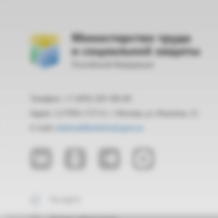
Министерство труда
и социальной защиты
Российской Федерации
Телефон: +7 (495) 587-88-89
Адрес: 127994, ГСП-4, г. Москва, ул. Ильинка, 21
E-mail:
mintrud@mintrud.gov.ru
На карте