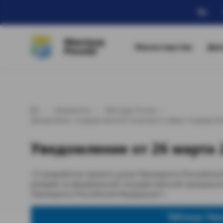
Ru
Минтруд
Министерство
Дея
России
Документы
Минтруд России
Департамент государственной политики в сфере государст
Уведомление от 26 марта 2
«О разработке проекта указа Президента Российск
резерве на федеральной государственной гражданск
Президента Российской Федерации"»
Таблица: На