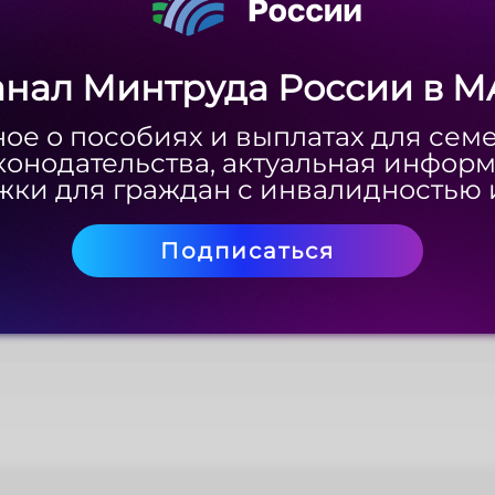
анал Минтруда России в M
анал Минтруда России в M
ое о пособиях и выплатах для сем
ое о пособиях и выплатах для сем
конодательства, актуальная инфор
конодательства, актуальная инфор
ки для граждан с инвалидностью 
ки для граждан с инвалидностью 
Подписаться
Подписаться