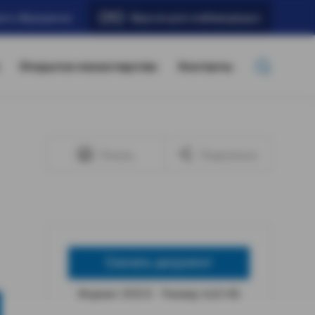
ать обращение
Версия для слабовидящих
Открытое министерство
Контакты
Печать
Поделиться
Скачать документ
Формат: DOCX
Размер: 6,63 КБ