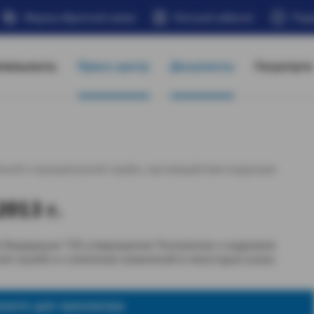
Форма обратной связи
Личный кабинет
Под
тельность
Пресс-центр
Документы
Госуслуги
венной и муниципальной службы, противодействия коррупции
013 г.
ой Федерации "Об утверждении Положения о кадровом
ой службе и о внесении изменений в некоторые указы
жмите для просмотра