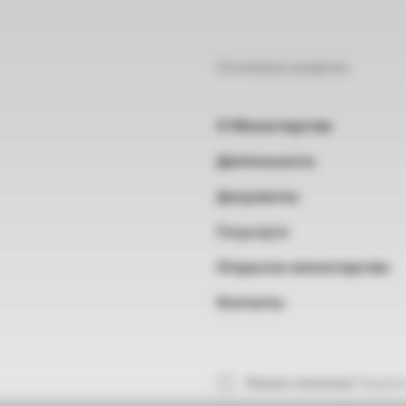
Основные разделы
О Министерстве
Деятельность
Документы
Госуслуги
Открытое министерство
Контакты
Нашли опечатку?
Выделит