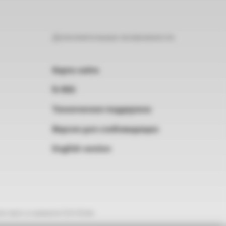
Дополнительные возможности
Карта сайта
RSS
Техническая поддержка
Версия для слабовидящих
English version
е текст и нажмите Ctrl+Enter