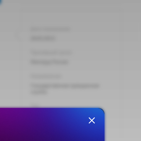
Дата подписания:
26.03.2013
Принявший орган:
Минтруд России
Направления:
Государственная гражданская
служба
Тип:
Уведомление
Опубликовано на сайте:
26.03.2013