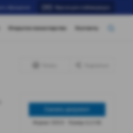
ать обращение
Версия для слабовидящих
Открытое министерство
Контакты
Печать
Поделиться
й
Скачать документ
Формат: DOCX
Размер: 6,13 КБ