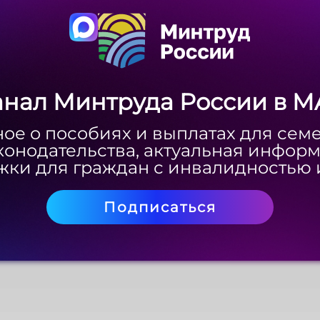
анал Минтруда России в M
анал Минтруда России в M
Скачать
ое о пособиях и выплатах для сем
ое о пособиях и выплатах для сем
конодательства, актуальная инфор
конодательства, актуальная инфор
ки для граждан с инвалидностью 
ки для граждан с инвалидностью 
Подписаться
Подписаться