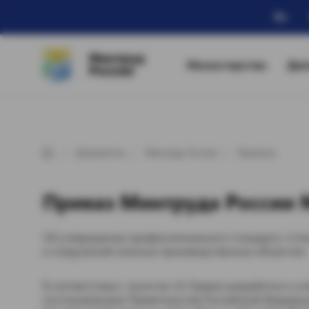
Ru
Минтруд
Министерство
Дея
России
Документы
Минтруд России
Приказы
Приказ Минтруда России №
Об утверждении профессионального стандарта «Спе
и сооружений опасных производственных объектов»
В соответствии с пунктом 16 Правил разработки и 
постановлением Правительства Российской Федераци