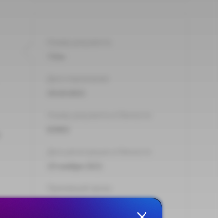
Номер документа:
733н
Дата подписания:
19.10.2021
Номер документа в Минюсте:
65903
Дата регистрации в Минюсте:
19 ноября 2021
Принявший орган:
Минтруд России