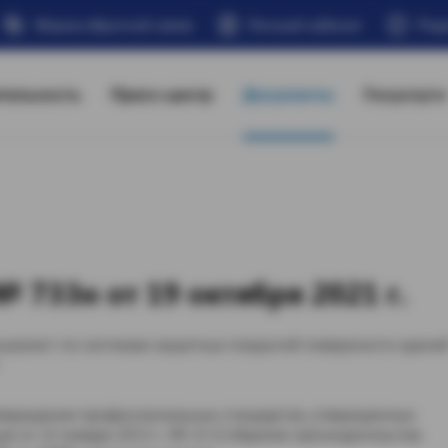
Форма обратной связи
Личный кабинет
Под
тельность
Пресс-центр
Документы
Госуслуги
 733н от 19 октября 2021 г.
циалист по системам защитных покрытий поверхности здани
утверждения профессиональных стандартов, утвержденных
и от 22 января 2013 г. № 23 (Собрание законодательства