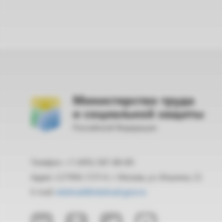
Министерство труда
и социальной защиты
Российской Федерации
Телефон: +7 (495) 587-88-89
Адрес: 127994, ГСП-4, г. Москва, ул. Ильинка, 21
E-mail:
mintrud@mintrud.gov.ru