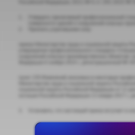
Российской Федерации, 2013, № 4, ст. 293; 2014, № 39, 
Утвердить прилагаемый профессиональный стан
поверхности зданий и сооружений опасных прои
Признать утратившими силу:
приказ Министерства труда и социальной защиты Ро
утверждении профессионального стандарта «Специа
сооружений опасных производственных объектов» (
Федерации 6 ноября 2014 г., регистрационный № 34
пункт 159 Изменений, вносимых в некоторые профе
Министерства труда и социальной защиты Российск
социальной защиты Российской Федерации от 12 дек
юстиции Российской Федерации 13 января 2017 г., 
Установить, что настоящий приказ вступает в силу