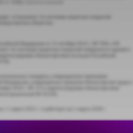
ст. 5266), п р и к а з ы в а ю:
дарт «Специалист по системам защитных покрытий
зводственных объектов».
ссийской Федерации от 13 октября 2014 г. № 709н «Об
лист по системам защитных покрытий поверхности зданий и
зарегистрирован Министерством юстиции Российской
578);
ссиональные стандарты, утвержденные приказами
ой Федерации, утвержденных приказом Министерства труда и
абря 2016 г. № 727н (зарегистрирован Министерством
регистрационный № 45230).
 с 1 марта 2022 г. и действует до 1 марта 2028 г.