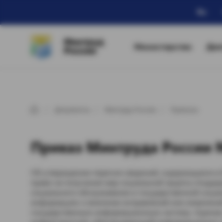
Ru
Минтруд
Министерство
Дея
России
Документы
Минтруд России
Приказы
Приказ Минтруда России №
Об утверждении перечня сведений, содержащихся в 
право на получение мер социальной защиты (поддер
социального обслуживания и государственной социа
информацию о внесении исправлений или изменений
государственную информационную систему «Единая
инфраструктуре, обеспечивающей информационно-т