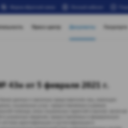
Форма обратной связи
Личный кабинет
Под
тельность
Пресс-центр
Документы
Госуслуги
 43н от 5 февраля 2021 г.
банке данных о законных представителях лиц, имеющих
жки), социальных услуг, предоставляемых в рамках
льной помощи, иных социальных гарантий и выплат, включая
 в указанные сведения, предоставляемых в федеральную
 система идентификации и аутентификации в
ехнологическое взаимодействие информационных систем,