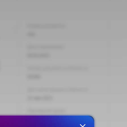
Номер документа:
43н
Дата подписания:
05.02.2021
Номер документа в Минюсте:
63566
Дата регистрации в Минюсте:
21 мая 2021
Принявший орган:
Минтруд России