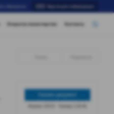
ать обращение
Версия для слабовидящих
Открытое министерство
Контакты
Печать
Поделиться
Скачать документ
Формат: DOCX
Размер: 5,38 КБ