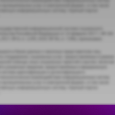
 муниципальных услуг в электронной форме», в том числе
ственную информационную систему «Единый портал
осударственной информационной системе социального
ельства Российской Федерации от 14 февраля 2017 г. № 181
17, № 8, ст. 1249; 2020, № 46, ст. 7286), приказываю:
щихся в банке данных о законных представителях лиц,
 (поддержки), социальных услуг, предоставляемых в рамках
льной помощи, иных социальных гарантий и выплат, включая
 в указанные сведения, предоставляемых в федеральную
 система идентификации и аутентификации в
ехнологическое взаимодействие информационных систем,
 муниципальных услуг в электронной форме», в том числе
ственную информационную систему «Единый портал