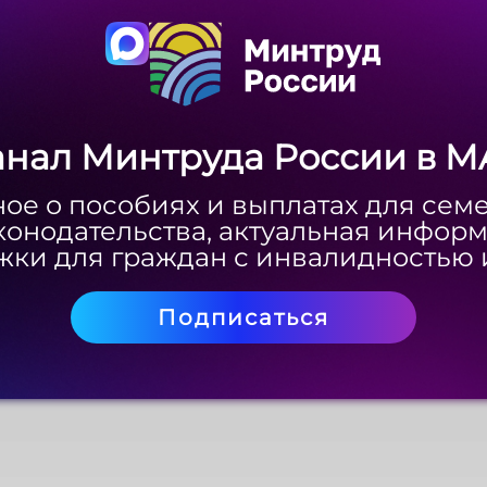
Скачать
анал Минтруда России в M
анал Минтруда России в M
ое о пособиях и выплатах для сем
ое о пособиях и выплатах для сем
конодательства, актуальная инфор
конодательства, актуальная инфор
ки для граждан с инвалидностью 
ки для граждан с инвалидностью 
Подписаться
Подписаться