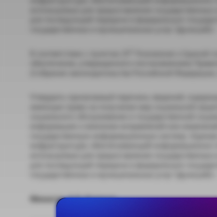
используемых для предоставления государственных и
для последующей передачи в федеральную государ
государственных и муниципальных услуг (функций)»
1
В соответствии с пунктом 20
Положения о Единой г
обеспечения, утвержденного постановлением Правит
(Собрание законодательства Российской Федерации, 20
Утвердить прилагаемый перечень сведений, содержа
имеющих право на получение мер социальной защиты
социального обслуживания и государственной социа
информацию о внесении исправлений или изменений
государственную информационную систему «Единая
инфраструктуре, обеспечивающей информационно-т
используемых для предоставления государственных и
для последующей передачи в федеральную государ
государственных и муниципальных услуг (функций)».
Министр А.О. Котяков