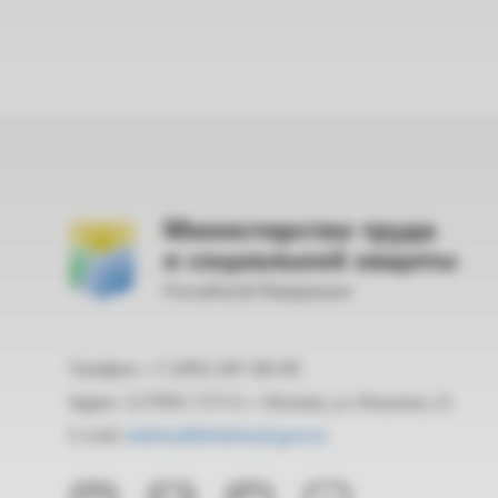
Министерство труда
и социальной защиты
Российской Федерации
Телефон: +7 (495) 587-88-89
Адрес: 127994, ГСП-4, г. Москва, ул. Ильинка, 21
E-mail:
mintrud@mintrud.gov.ru