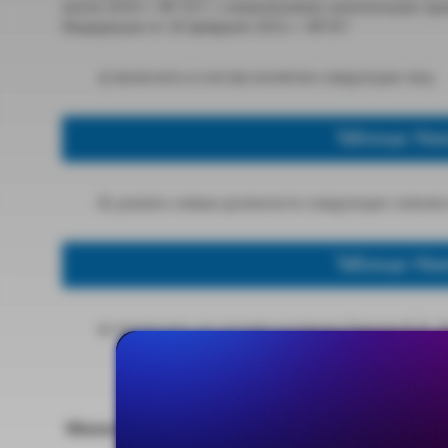
июня 2020 г. № 357, с изменениями, внесенными пр
Федерации от 20 февраля 2021 г. № 87:
а) включить в состав коллегии следующих лиц:
Таблица: На
б) указать новые должности следующих членов к
Таблица: На
в) исключить из состава коллегии Омелая Я. В., Ря
Министр А. Котяков