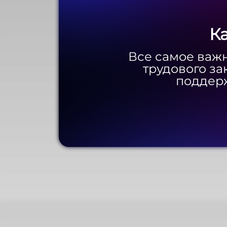
К
К
Все самое важн
Все самое важн
трудового за
трудового за
поддерж
поддерж