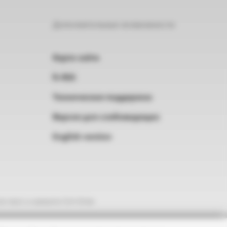
Дополнительные возможности
Карта сайта
RSS
Техническая поддержка
Версия для слабовидящих
English version
е текст и нажмите Ctrl+Enter