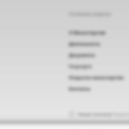
Основные разделы
О Министерстве
Деятельность
Документы
Госуслуги
Открытое министерство
Контакты
Нашли опечатку?
Выделит