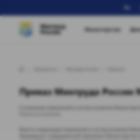
Ru
Минтруд
Министерство
Дея
России
Документы
Минтруд России
Приказы
Приказ Минтруда России №
О внесении изменений в состав коллегии Министерс
П р и к а з ы в а ю:
Внести следующие изменения в состав коллегии Мин
Федерации, утвержденный приказом Министерства т