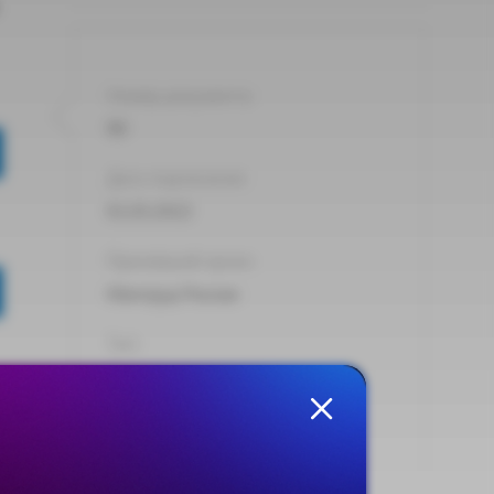
Номер документа:
90
Дата подписания:
01.03.2022
Принявший орган:
Минтруд России
Тип:
Приказ
Опубликовано на сайте:
11.03.2022