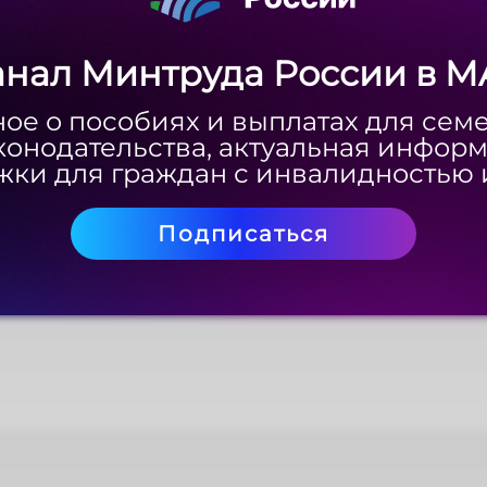
анал Минтруда России в M
анал Минтруда России в M
ое о пособиях и выплатах для сем
ое о пособиях и выплатах для сем
конодательства, актуальная инфор
конодательства, актуальная инфор
ки для граждан с инвалидностью 
ки для граждан с инвалидностью 
Подписаться
Подписаться