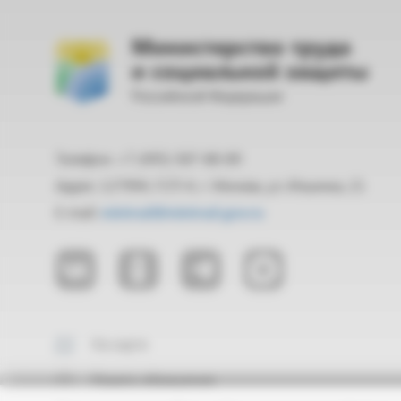
Министерство труда
и социальной защиты
Российской Федерации
Телефон: +7 (495) 587-88-89
Адрес: 127994, ГСП-4, г. Москва, ул. Ильинка, 21
E-mail:
mintrud@mintrud.gov.ru
На карте
Подать обращение