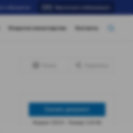
ать обращение
Версия для слабовидящих
Открытое министерство
Контакты
Печать
Поделиться
Скачать документ
Формат: DOCX
Размер: 5,56 КБ