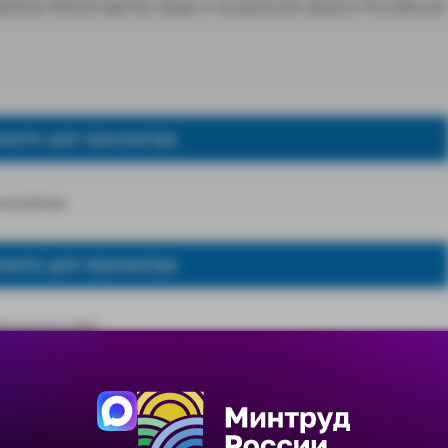
иказом Министерства труда и социальной защиты Российской
жмите для просмотра
оллегии:
жмите для просмотра
занского В.В.