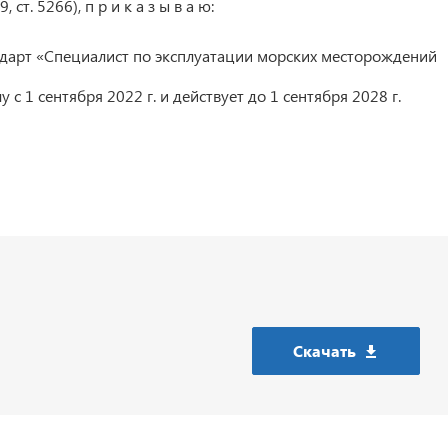
ст. 5266), п р и к а з ы в а ю:
дарт «Специалист по эксплуатации морских месторождений
 с 1 сентября 2022 г. и действует до 1 сентября 2028 г.
Скачать