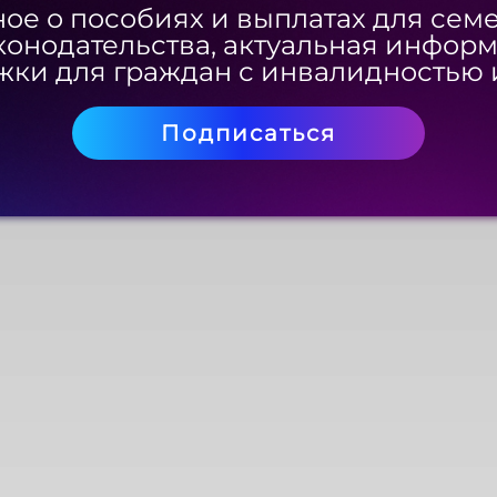
Скачать
ое о пособиях и выплатах для сем
ое о пособиях и выплатах для сем
конодательства, актуальная инфор
конодательства, актуальная инфор
ки для граждан с инвалидностью 
ки для граждан с инвалидностью 
Подписаться
Подписаться