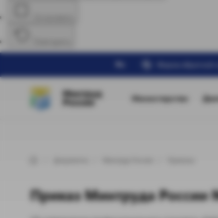
Остановить
Повторить
Ru
Форма обратной 
Минтруд
Министерство
Дея
России
Документы
Минтруд России
Приказы
Приказ Минтруда России №