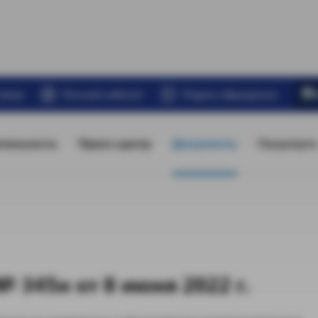
связи
Личный кабинет
Подать обращение
тельность
Пресс-центр
Документы
Госуслуги
 345н от 8 июня 2022 г.