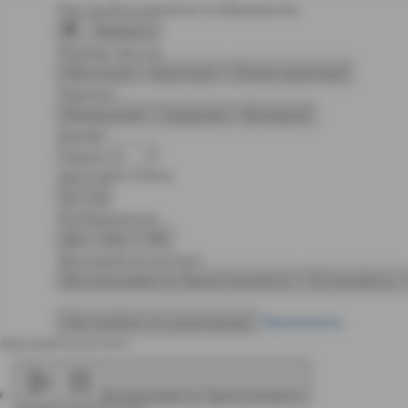
Настройка режима отображения
Закрыть
Размер текста
Обычный
Крупный
Очень крупный
Кернинг
Маленький
Средний
Большой
Шрифт
Цветовая схема
Ц
Ц
Изображения
Да
Нет
ЧБ
Звуковой ассистент
Воспроизвести
Приостановить
Остановить
Настройки по умолчанию
Применить
Звуковой ассистент:
Воспроизвести
Приостановить