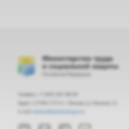
Министерство труда
и социальной защиты
Российской Федерации
Телефон: +7 (495) 587-88-89
Адрес: 127994, ГСП-4, г. Москва, ул. Ильинка, 21
E-mail:
mintrud@mintrud.gov.ru