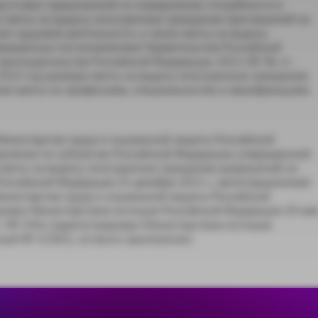
подготовки предложений по определению потребности в
ю квоты на выдачу иностранным гражданам приглашений на
я трудовой деятельности, а также квоты на выдачу
ержденных постановлением Правительства Российской
законодательства Российской Федерации, 2013, № 38, ст.
на 2014 год размера квоты на выдачу иностранным гражданам
ния квоты по профессиям, специальностям и квалификациям
Министерства труда и социальной защиты Российской
еделении по субъектам Российской Федерации утвержденной
 квоты на выдачу иностранным гражданам разрешений на
оссийской Федерации 25 декабря 2013 г., регистрационный
инистерства труда и социальной защиты Российской
ирован Министерством юстиции Российской Федерации 20 ма
 г. № 330н (зарегистрирован Министерством юстиции
нный № 32383), согласно приложению.