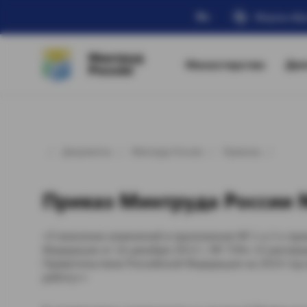
Ru
Форма обр
Минтруд
Министерство
Дея
России
Документы
Минтруд России
Приказы
Приказ Минтруда России №
«О внесении изменений в приложения № 1 и 2 к при
Федерации от 16 декабря 2013 г. № 739н «О распр
Правительством Российской Федерации на 2014 год
работу»»