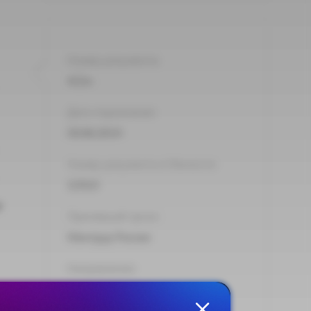
Номер документа:
422н
Дата подписания:
30.06.2014
Номер документа в Минюсте:
32910
я
Принявший орган:
Минтруд России
Направления:
Трудовая миграция