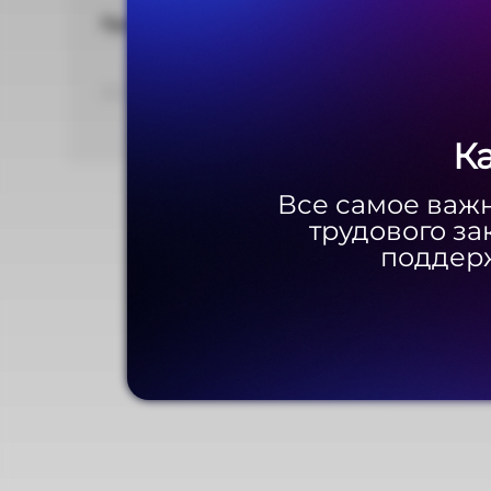
Приложение(.doc, 425 Кб)
DOC 435,20 КБ
К
К
Все самое важн
Все самое важн
трудового за
трудового за
поддерж
поддерж