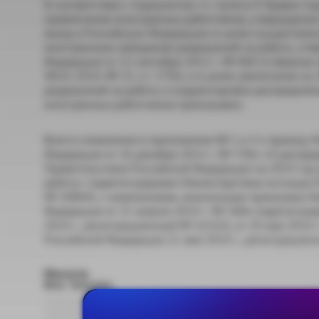
В соответствии с подпунктом «г» пункта 4 Правил 
привлечении иностранных работников, утверждени
въезд в Российскую Федерацию в целях осуществлени
иностранным гражданам разрешений на работу, утв
Федерации от 12 сентября 2013 г. № 800 (Собрание 
4814; 2014, № 15, ст. 1750), и в целях увеличения 
разрешений на работу и корректировки распределе
иностранных работников приказываю:
Внести изменения в приложения № 1 и 2 к приказу 
Федерации от 16 декабря 2013 г. № 739н «О распр
Правительством Российской Федерации на 2014 год
работу» (зарегистрирован Министерством юстиции Р
№ 30844), с изменениями, внесенными приказами М
Федерации от 21 апреля 2014 г. № 268н (зарегистр
2014 г., регистрационный № 32333), от 20 мая 2014
Российской Федерации 21 мая 2014 г., регистрацио
Министр
М.А. Топилин