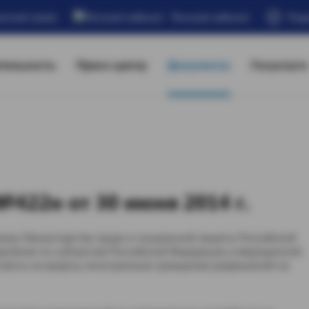
атной связи
Личный кабинет
Под
тельность
Пресс-центр
Документы
Госуслуги
422н от 30 июня 2014 г.
казу Министерства труда и социальной защиты Российской
еделении по субъектам Российской Федерации утвержденной
 квоты на выдачу иностранным гражданам разрешений на