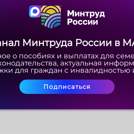
Скачать
анал Минтруда России в M
анал Минтруда России в M
ое о пособиях и выплатах для сем
ое о пособиях и выплатах для сем
конодательства, актуальная инфор
конодательства, актуальная инфор
ки для граждан с инвалидностью 
ки для граждан с инвалидностью 
Подписаться
Подписаться