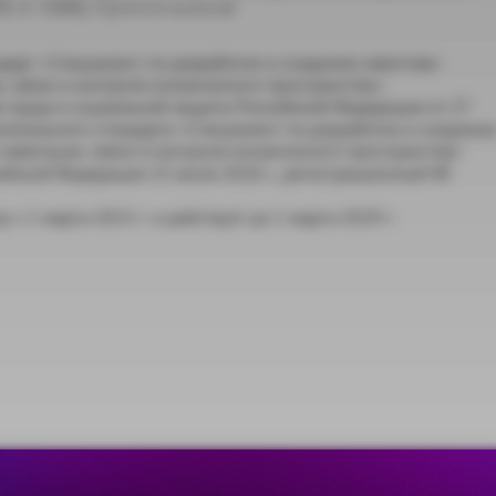
ст. 5266), п р и к а з ы в а ю:
арт «Специалист по разработке и созданию квантово-
, связи и контроля космического пространства».
 труда и социальной защиты Российской Федерации от 27
онального стандарта «Специалист по разработке и создани
навигации, связи и контроля космического пространства»
ийской Федерации 23 июля 2018 г., регистрационный №
 с 1 марта 2023 г. и действует до 1 марта 2029 г.