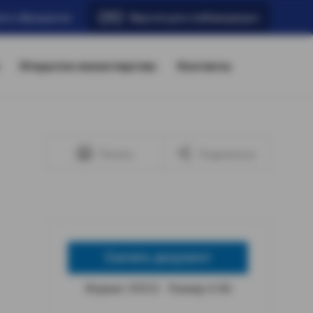
ать обращение
Версия для слабовидящих
Открытое министерство
Контакты
Печать
Поделиться
Скачать документ
Формат: DOCX
Размер: 6 КБ