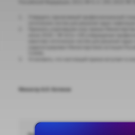
Российской Федерации, 2013, № 4, ст. 293; 2014, № 39, 
Утвердить прилагаемый профессиональный станд
оптических систем для решения задач навигации
Признать утратившим силу приказ Министерства
июня 2018 г. № 422н «Об утверждении професси
квантово-оптических систем для решения задач 
(зарегистрирован Министерством юстиции Росс
51668).
Установить, что настоящий приказ вступает в силу
Министр А.О. Котяков
Приложение