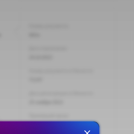
Номер документа:
ю
683н
Дата подписания:
24.10.2022
Номер документа в Минюсте:
71147
Дата регистрации в Минюсте:
25 ноября 2022
Принявший орган:
Минтруд России