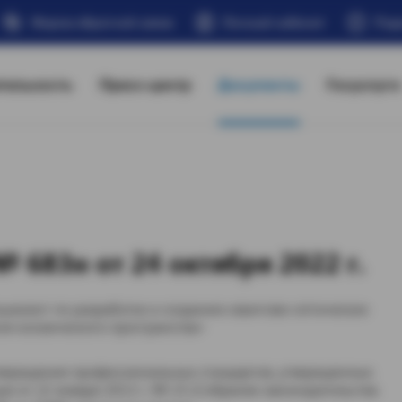
Форма обратной связи
Личный кабинет
Под
тельность
Пресс-центр
Документы
Госуслуги
 683н от 24 октября 2022 г.
иалист по разработке и созданию квантово-оптических
оля космического пространства»
утверждения профессиональных стандартов, утвержденных
и от 22 января 2013 г. № 23 (Собрание законодательства