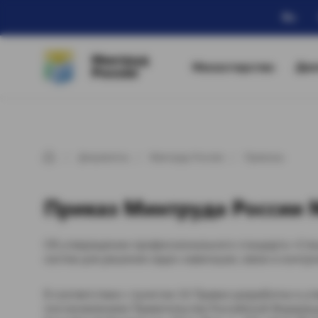
Ru
Минтруд
Министерство
Дея
России
Документы
Минтруд России
Приказы
Приказ Минтруда России №
Об утверждении профессионального стандарта «Спец
систем для решения задач навигации, связи и контр
В соответствии с пунктом 16 Правил разработки и 
постановлением Правительства Российской Федераци