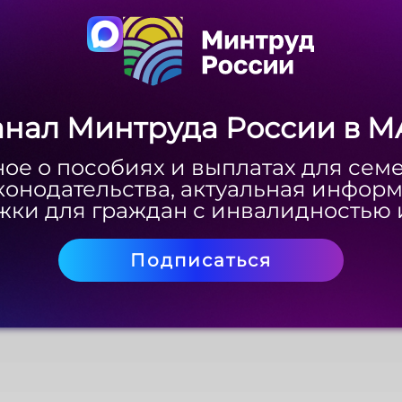
Скачать
анал Минтруда России в M
анал Минтруда России в M
ое о пособиях и выплатах для сем
ое о пособиях и выплатах для сем
конодательства, актуальная инфор
конодательства, актуальная инфор
ки для граждан с инвалидностью 
ки для граждан с инвалидностью 
Подписаться
Подписаться