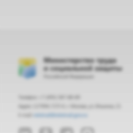
Министерство труда
и социальной защиты
Российской Федерации
Телефон: +7 (495) 587-88-89
Адрес: 127994, ГСП-4, г. Москва, ул. Ильинка, 21
E-mail:
mintrud@mintrud.gov.ru