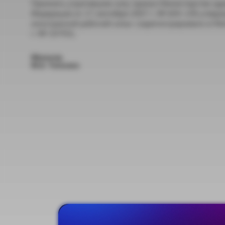
Признать утратившим силу приказ Министерства здр
Федерации от 17 сентября 2007 г. № 604 «Об утве
иностранной рабочей силы» (зарегистрировано в М
г. № 10793).
Министр
М.А. Топилин