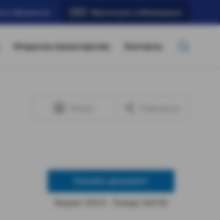
ать обращение
Версия для слабовидящих
Открытое министерство
Контакты
Печать
Поделиться
Скачать документ
Формат: DOCX
Размер: 4,84 КБ