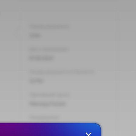
Номер документа:
214н
Дата подписания:
07.04.2014
Номер документа в Минюсте:
32793
Принявший орган:
Минтруд России
Направления:
Трудовая миграция