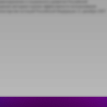
авоохранения и социального развития Российской
рждении методики оценки эффективности использования
инистерстве юстиций Российской Федерации 21 декабря 2007