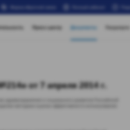
Форма обратной связи
Личный кабинет
Под
тельность
Пресс-центр
Документы
Госуслуги
214н от 7 апреля 2014 г.
а здравоохранения и социального развития Российской
рждении методики оценки эффективности использования