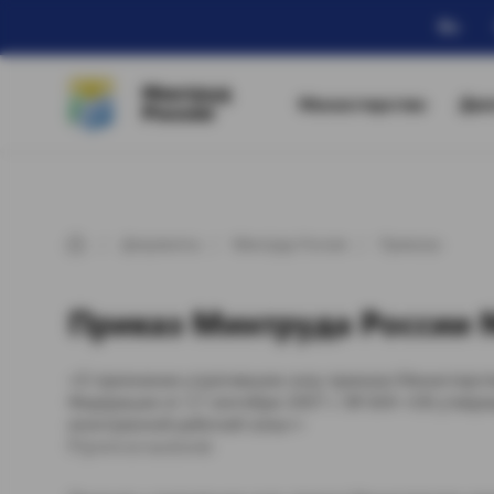
Ru
Минтруд
Министерство
Дея
России
Документы
Минтруд России
Приказы
Приказ Минтруда России №
«О признании утратившим силу приказа Министерств
Федерации от 17 сентября 2007 г. № 604 «Об утве
иностранной рабочей силы»»
П р и к а з ы в а ю: