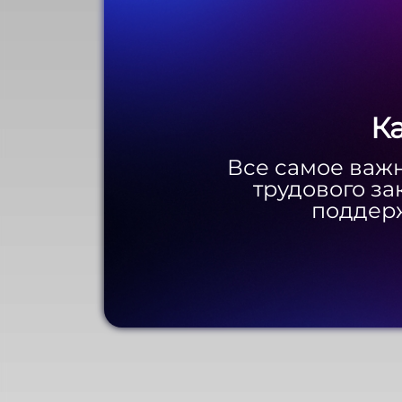
К
К
Все самое важн
Все самое важн
трудового за
трудового за
поддерж
поддерж