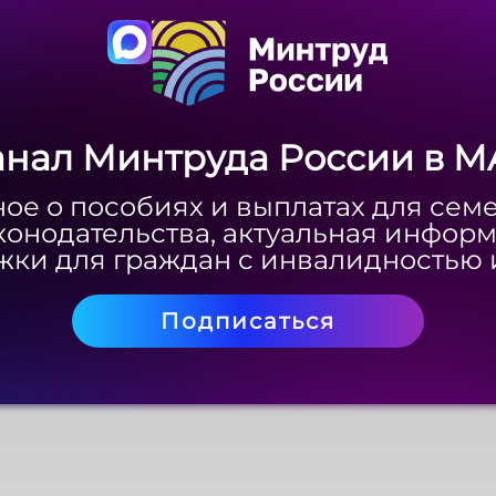
анал Минтруда России в M
анал Минтруда России в M
ое о пособиях и выплатах для сем
ое о пособиях и выплатах для сем
конодательства, актуальная инфор
конодательства, актуальная инфор
ки для граждан с инвалидностью 
ки для граждан с инвалидностью 
Подписаться
Подписаться