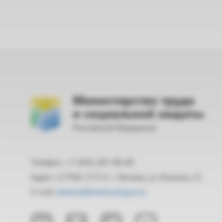
Министерство труда
и социальной защиты
Российской Федерации
Телефон: +7 (495) 587-88-89
Адрес: 127994, ГСП-4, г. Москва, ул. Ильинка, 21
E-mail:
mintrud@mintrud.gov.ru