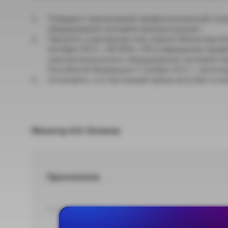
Утвердить прилагаемый профессиональный станд
оборудования тепловой электростанции».
Признать утратившим силу приказ Министерства
октября 2015 г. № 690н «Об утверждении профе
электротехнического оборудования тепловой э
Российской Федерации 5 ноября 2015 г., регис
Установить, что настоящий приказ вступает в силу
Министр А.О. Котяков
Приложение
DOCX 138,42 КБ