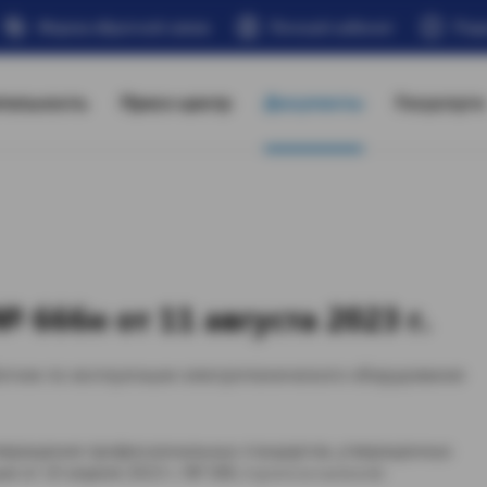
Форма обратной связи
Личный кабинет
Под
тельность
Пресс-центр
Документы
Госуслуги
666н от 11 августа 2023 г.
отник по эксплуатации электротехнического оборудования
утверждения профессиональных стандартов, утвержденных
т 10 апреля 2023 г. № 580, п р и к а з ы в а ю: