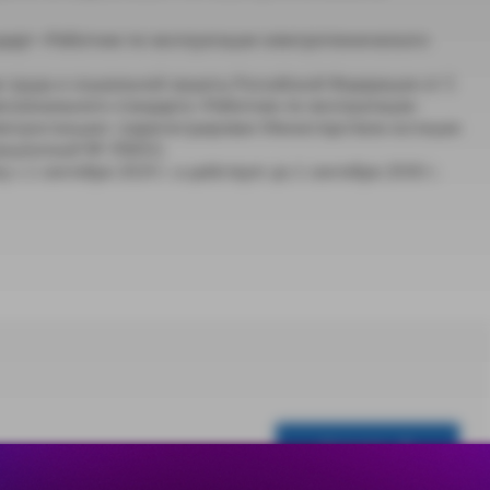
арт «Работник по эксплуатации электротехнического
 труда и социальной защиты Российской Федерации от 5
ссионального стандарта «Работник по эксплуатации
лектростанции» (зарегистрирован Министерством юстиции
трационный № 39602).
 с 1 сентября 2024 г. и действует до 1 сентября 2030 г.
Скачать