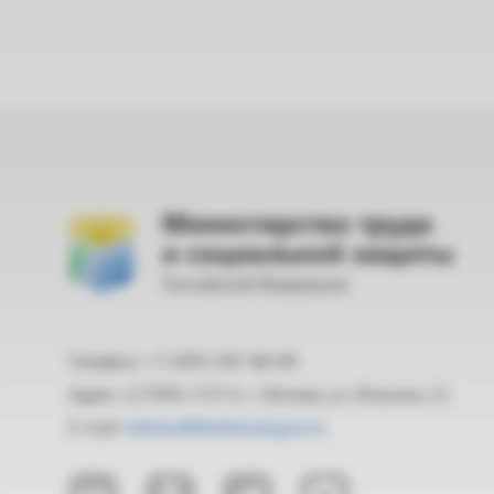
Министерство труда
и социальной защиты
Российской Федерации
Телефон: +7 (495) 587-88-89
Адрес: 127994, ГСП-4, г. Москва, ул. Ильинка, 21
E-mail:
mintrud@mintrud.gov.ru