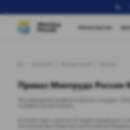
Ru
Минтруд
Министерство
Дея
России
Документы
Минтруд России
Приказы
Приказ Минтруда России № 
Об утверждении профессионального стандарта «Раб
тепловой электростанции»
В соответствии с пунктом 20 Правил разработки и 
постановлением Правительства Российской Федерации о