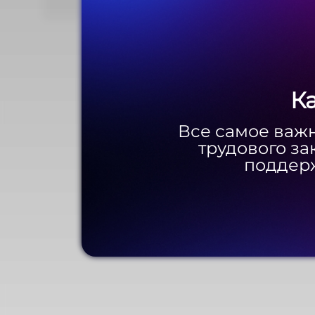
К
К
Все самое важн
Все самое важн
трудового за
трудового за
поддерж
поддерж