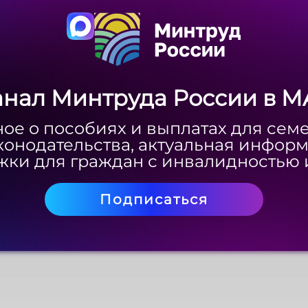
анал Минтруда России в M
анал Минтруда России в M
ое о пособиях и выплатах для сем
ое о пособиях и выплатах для сем
конодательства, актуальная инфор
конодательства, актуальная инфор
ки для граждан с инвалидностью 
ки для граждан с инвалидностью 
Подписаться
Подписаться