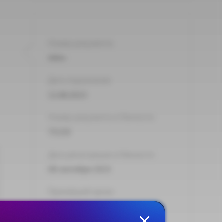
Номер документа:
666н
Дата подписания:
11.08.2023
Номер документа в Минюсте:
75159
Дата регистрации в Минюсте:
08 сентября 2023
Принявший орган:
Минтруд России