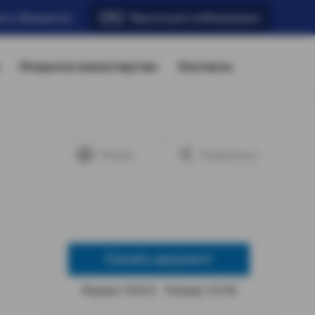
ать обращение
Версия для слабовидящих
Открытое министерство
Контакты
Печать
Поделиться
Скачать документ
Формат: DOCX
Размер: 5,9 КБ