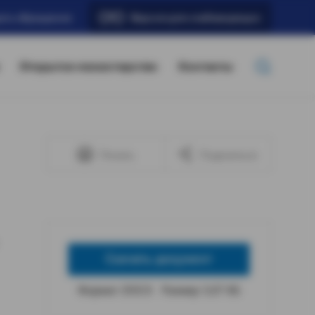
ать обращение
Версия для слабовидящих
Открытое министерство
Контакты
Печать
Поделиться
Скачать документ
Формат: DOCX
Размер: 5,07 КБ