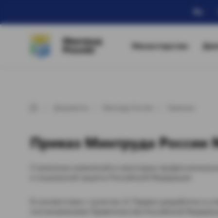
Ru
Минтруд
Министерство
Дея
России
Документы
Минтруд России
Приказы
Приказ Минтруда России № 
О внесении изменений в некоторые профессиональн
и социальной защиты Российской Федерации
В соответствии с пунктом 22 Правил разработки и 
постановлением Правительства Российской Федераци