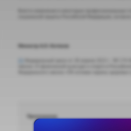
Внести изменения в некоторые профессиональные с
социальной защиты Российской Федерации, согласн
Министр А.О. Котяков
[1]
Федеральный закон от 28 апреля 2023 г. № 174-Ф
закона «О физической культуре и спорте в Российск
Федерального закона «Об основах охраны здоровья 
Приложение