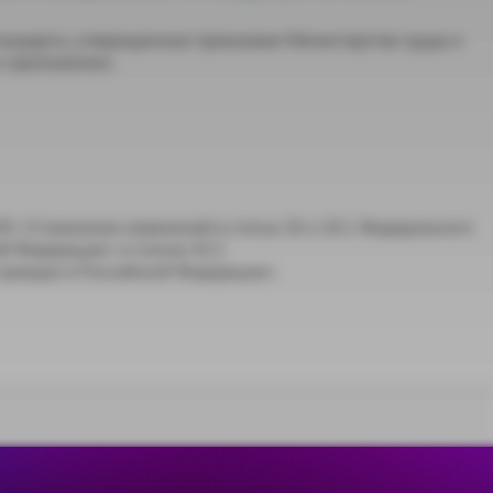
тандарты, утвержденные приказами Министерства труда и
о приложению.
З «О внесении изменений в статьи 26 и 26.1 Федерального
ой Федерации» и статью 42.1
граждан в Российской Федерации».