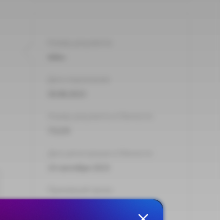
Номер документа:
686н
Дата подписания:
30.08.2023
Номер документа в Минюсте:
75229
Дата регистрации в Минюсте:
14 сентября 2023
Принявший орган:
Минтруд России