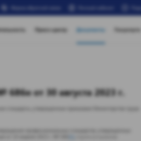
Форма обратной связи
Личный кабинет
Под
тельность
Пресс-центр
Документы
Госуслуги
686н от 30 августа 2023 г.
ые стандарты, утвержденные приказами Министерства труда
утверждения профессиональных стандартов, утвержденных
и от 10 апреля 2023 г. № 580
[1]
, п р и к а з ы в а ю: