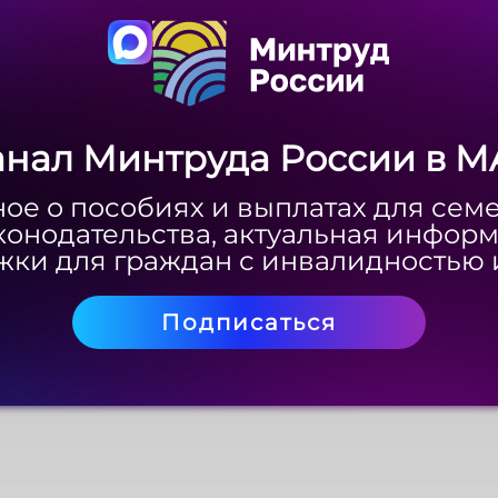
Скачать
анал Минтруда России в M
анал Минтруда России в M
ое о пособиях и выплатах для сем
ое о пособиях и выплатах для сем
конодательства, актуальная инфор
конодательства, актуальная инфор
ки для граждан с инвалидностью 
ки для граждан с инвалидностью 
Подписаться
Подписаться