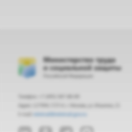
Министерство труда
и социальной защиты
Российской Федерации
Телефон: +7 (495) 587-88-89
Адрес: 127994, ГСП-4, г. Москва, ул. Ильинка, 21
E-mail:
mintrud@mintrud.gov.ru