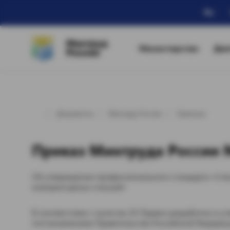
Ru
Минтруд
Министерство
Дея
России
Документы
Минтруд России
Приказы
Приказ Минтруда России № 
Об утверждении профессионального стандарта «Спе
компрессорных станций»
В соответствии с пунктом 20 Правил разработки и 
постановлением Правительства Российской Федерации о