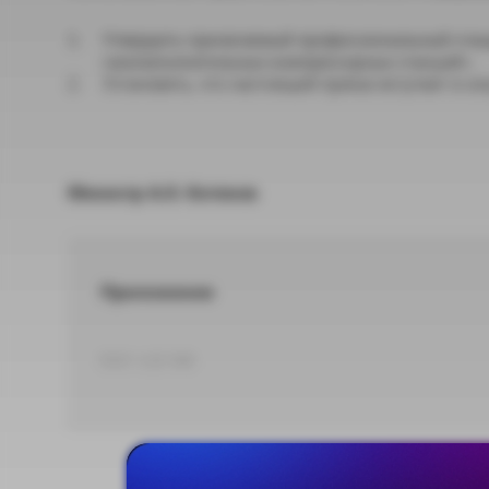
Утвердить прилагаемый профессиональный стан
газонаполнительных компрессорных станций».
Установить, что настоящий приказ вступает в силу
Министр А.О. Котяков
Приложение
DOC 1,02 МБ