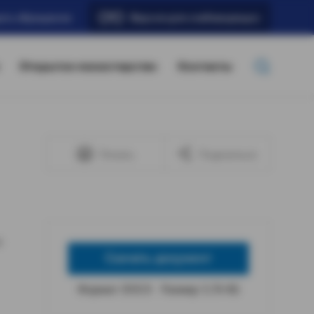
ать обращение
Версия для слабовидящих
Открытое министерство
Контакты
Печать
Поделиться
х
Скачать документ
Формат: DOCX
Размер: 5,76 КБ