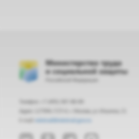
Министерство труда
и социальной защиты
Российской Федерации
Телефон: +7 (495) 587-88-89
Адрес: 127994, ГСП-4, г. Москва, ул. Ильинка, 21
E-mail:
mintrud@mintrud.gov.ru