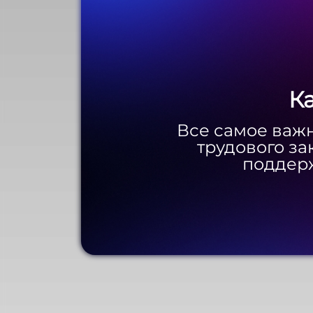
К
К
Все самое важн
Все самое важн
трудового за
трудового за
поддерж
поддерж