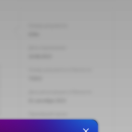
Номер документа:
658н
Дата подписания:
10.08.2023
Номер документа в Минюсте:
75053
Дата регистрации в Минюсте:
01 сентября 2023
Принявший орган:
Минтруд России