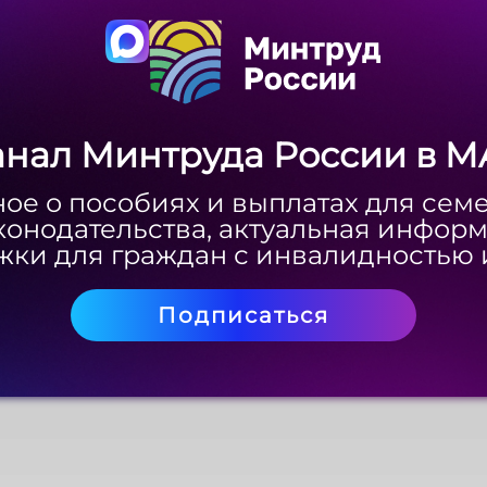
анал Минтруда России в M
анал Минтруда России в M
ое о пособиях и выплатах для сем
ое о пособиях и выплатах для сем
конодательства, актуальная инфор
конодательства, актуальная инфор
ки для граждан с инвалидностью 
ки для граждан с инвалидностью 
Подписаться
Подписаться