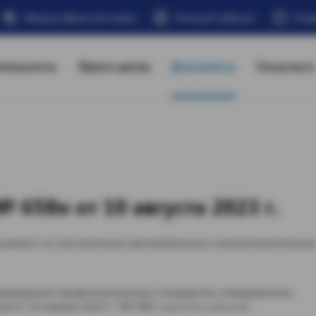
Форма обратной связи
Личный кабинет
Под
тельность
Пресс-центр
Документы
Госуслуги
658н от 10 августа 2023 г.
циалист по эксплуатации автомобильных газонаполнительны
утверждения профессиональных стандартов, утвержденных
т 10 апреля 2023 г. № 580, п р и к а з ы в а ю: