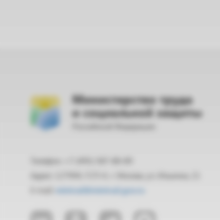
Министерство труда
и социальной защиты
Российской Федерации
Телефон: +7 (495) 587-88-89
Адрес: 127994, ГСП-4, г. Москва, ул. Ильинка, 21
E-mail:
mintrud@mintrud.gov.ru