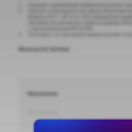
Утвердить прилагаемый профессиональный стан
Признать утратившим силу приказ Министерства
февраля 2017 г. № 113н «Об утверждении профе
производства алюминия» (зарегистрирован Мин
г., регистрационный № 45794).
Установить, что настоящий приказ вступает в силу
Министр А.О. Котяков
Приложение
DOCX 109,78 КБ