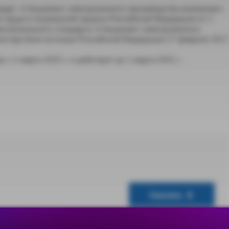
дарт «Специалист электролизного производства алюминия».
 труда и социальной защиты Российской Федерации от 1
ссионального стандарта «Специалист электролизного
истерством юстиции Российской Федерации 27 февраля 2017
 с 1 марта 2025 г. и действует до 1 марта 2031 г.
Скачать