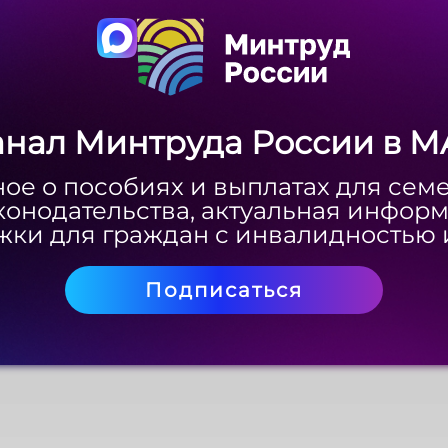
анал Минтруда России в M
анал Минтруда России в M
ое о пособиях и выплатах для сем
ое о пособиях и выплатах для сем
конодательства, актуальная инфор
конодательства, актуальная инфор
ки для граждан с инвалидностью 
ки для граждан с инвалидностью 
Подписаться
Подписаться