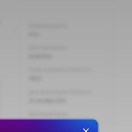
Номер документа:
415н
Дата подписания:
26.08.2024
Номер документа в Минюсте:
79621
Дата регистрации в Минюсте:
30 сентября 2024
Принявший орган:
Минтруд России