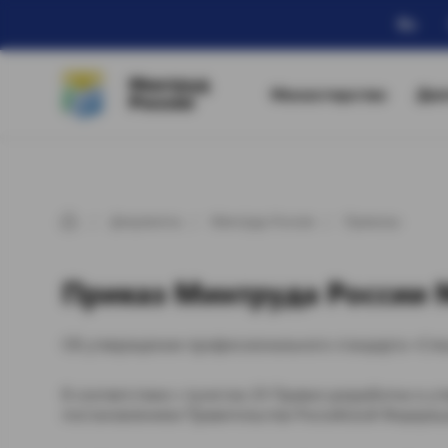
Ru
Минтруд
Министерство
Дея
России
Документы
Минтруд России
Приказы
Приказ Минтруда России № 
Об утверждении профессионального стандарта «Спе
В соответствии с пунктом 20 Правил разработки и 
постановлением Правительства Российской Федерации о