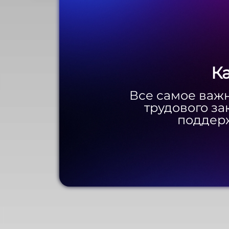
К
К
Все самое важн
Все самое важн
трудового за
трудового за
поддерж
поддерж