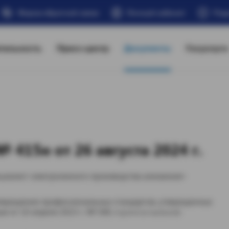
Форма обратной связи
Личный кабинет
Под
тельность
Пресс-центр
Документы
Госуслуги
415н от 26 августа 2024 г.
циалист электролизного производства алюминия»
утверждения профессиональных стандартов, утвержденных
т 10 апреля 2023 г. № 580, п р и к а з ы в а ю: