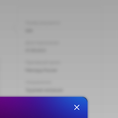
Номер документа:
600
Дата подписания:
07.09.2015
Принявший орган:
Минтруд России
Направления:
Трудовая миграция
Тип:
Приказ