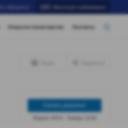
ать обращение
Версия для слабовидящих
Открытое министерство
Контакты
Печать
Поделиться
Скачать документ
Формат: DOCX
Размер: 5,8 КБ