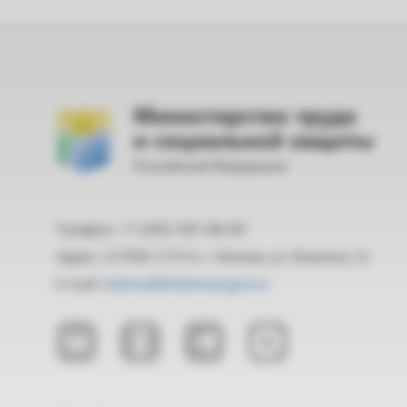
Министерство труда
и социальной защиты
Российской Федерации
Телефон: +7 (495) 587-88-89
Адрес: 127994, ГСП-4, г. Москва, ул. Ильинка, 21
E-mail:
mintrud@mintrud.gov.ru