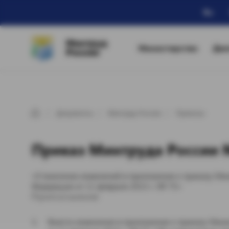
Ru
Минтруд
Министерство
Дея
России
Документы
Минтруд России
Приказы
Приказ Минтруда России №
«О внесении изменений в приложение к приказу Мин
Федерации от 11 февраля 2015 г. № 75»
П р и к а з ы в а ю:
Внести изменения в приложение к приказу Мин