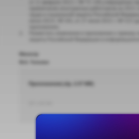
от 11 февраля 2015 г. № 75 «Об утверждении пе
привлечения иностранных работников на 2015 
труда и социальной защиты Российской Федерации
июня 2015г. № 341, от 27 июля 2015 г. № 515 (д
приложению.
Разместить изменения в приложение к приказу 
защиты Российской Федерации в информационн
Министр
М.А. Топилин
Приложение(.zip, 2.37 Мб)
ZIP 2,48 МБ