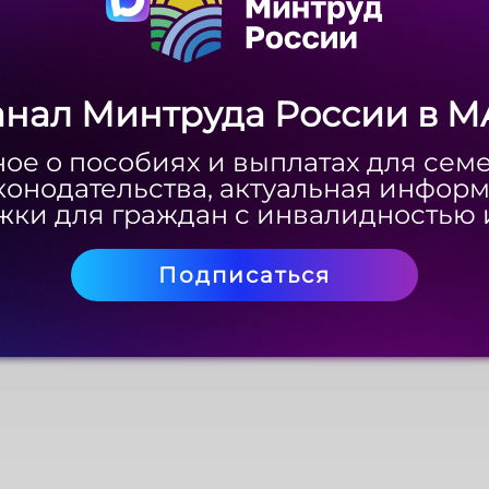
анал Минтруда России в M
анал Минтруда России в M
ое о пособиях и выплатах для сем
ое о пособиях и выплатах для сем
конодательства, актуальная инфор
конодательства, актуальная инфор
ки для граждан с инвалидностью 
ки для граждан с инвалидностью 
Подписаться
Подписаться