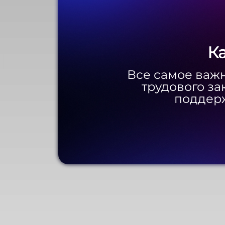
К
К
Все самое важн
Все самое важн
трудового за
трудового за
поддерж
поддерж