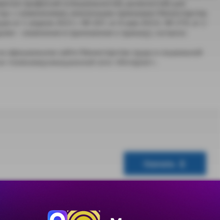
речня профессий (специальностей, должностей) для
год» с изменениями, внесенными приказами Министерства
 от 1 апреля 2015 г. № 207, от 6 мая 2015г. № 274, от 2
алее – изменения в приложение к приказу), согласно
на официальном сайте Министерства труда и социальной
о-телекоммуникационной сети «Интернет».
Скачать