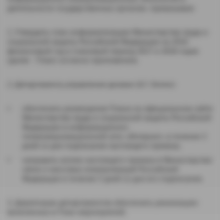
деятельности государственных органов» приказываю:
1. Утвердить план информатизации Министерства труда и
социальной защиты Российской Федерации на 2016
финансовый год и плановый период 2017 и 2018 годов
(далее - План) согласно приложению.
2. Департаменту управления делами (А.Г. Китин):
обеспечить размещение Плана на официальном сайте
Министерства труда и социальной защиты Российской
Федерации в информационно-
телекоммуникационной сети «Интернет» в течение 3
дней со дня подписания настоящего приказа;
направить копию настоящего приказа в Министерство
связи и массовых коммуникаций Российской
Федерации в течение 5 дней со дня его подписания.
3. Директорам департаментов обеспечить реализацию
включенных в План мероприятий.