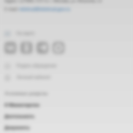
Адрес: 127994, ГСП-4, г. Москва, ул. Ильинка, 21
E-mail:
mintrud@mintrud.gov.ru
На карте
Подать обращение
Личный кабинет
Основные разделы
О Министерстве
Деятельность
Документы