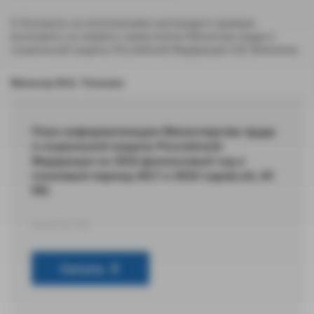
4. Контроль за исполнением настоящего приказа
возложить на первого заместителя Министра труда и
социальной защиты Российской Федерации А.В. Вовченко.
Министр М.А. Топилин
План информатизации Министерства труда
и социальной защиты Российской
Федерации на 2016 финансовый год и
плановый период 2017 и 2018 годов(.xls, 65
Кб)
XLS 67,07 КБ
Скачать