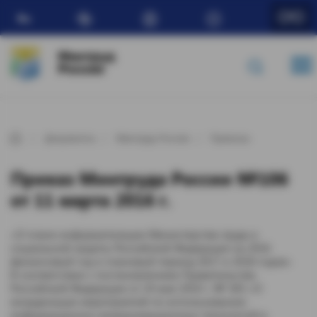
Ru
Минтруд
России
Документы
Минтруд России
Приказы
Приказ Минтруда России №106
от 11 марта 2016 г.
«О плане информатизации Министерства труда и
социальной защиты Российской Федерации на 2016
финансовый год и плановый период 2017 и 2018 годов»
В соответствии с постановлением Правительства
Российской Федерации от 24 мая 2010 г. № 365 «О
координации мероприятий по использованию
информационно-коммуникационных технологий в