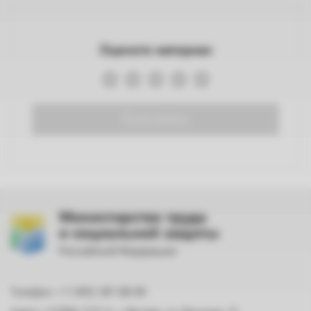
Оцените материал
Голосовать
Министерство труда
и социальной защиты
Российской Федерации
Телефон: +7 (495) 587-88-89