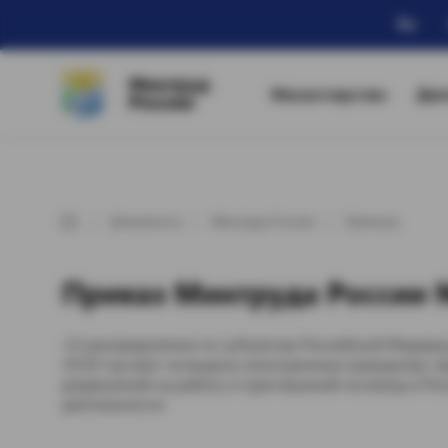
Ru
Минтруд
Министерство
Дея
России
Документы
Минтруд России
Приказы
Приказ Минтруда России №
«О распределении по субъектам Российской Федера
2018 год квот на выдачу иностранным гражданам, 
разрешений на работу и приглашений на въезд в Ро
деятельности»