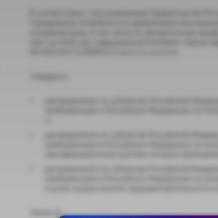
В соответствии с постановлением Правительства Рос
определении потребности в привлечении иностран
основании визы, в том числе по приоритетным про
квот на 2018 год» (официальный интернет-портал пр
№ 0001201712080012) п р и к а з ы в а ю:
Утвердить:
распределение по субъектам Российской Федера
прибывающим в Российскую Федерацию на осно
1;
распределение по субъектам Российской Федера
прибывающим в Российскую Федерацию на основ
квалификационным группам согласно приложен
распределение по субъектам Российской Федера
прибывающим в Российскую Федерацию на осно
в целях осуществления трудовой деятельности 
Министр