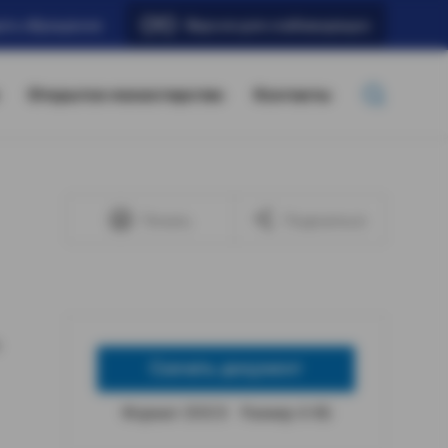
ать обращение
Версия для слабовидящих
Открытое министерство
Контакты
Печать
Поделиться
Скачать документ
Формат: DOCX
Размер: 6 КБ