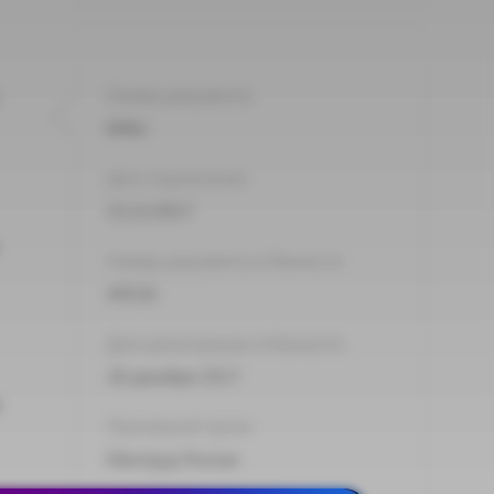
Номер документа:
848н
Дата подписания:
15.12.2017
Номер документа в Минюсте:
49530
Дата регистрации в Минюсте:
28 декабря 2017
Принявший орган:
Минтруд России