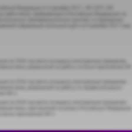
сийской Федерации от 6 декабря 2017 г. № 1479 «Об
ных работников, прибывающих в Российскую Федерацию на
фессионально-квалификационным группам, и утверждении
авовой информации (www.pravo.gov.ru) 8 декабря 2017 года,
ции на 2018 год квоты на выдачу иностранным гражданам,
вании визы, разрешений на работу согласно приложению №
ции на 2018 год квоты на выдачу иностранным гражданам,
ании визы, разрешений на работу по профессионально-
ию № 2;
ции на 2018 год квоты на выдачу иностранным гражданам,
вании визы, приглашений на въезд в Российскую Федерацию
согласно приложению № 3.