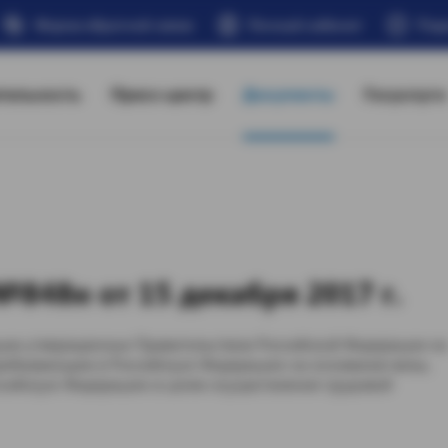
Форма обратной связи
Личный кабинет
Под
тельность
Пресс-центр
Документы
Госуслуги
848н от 15 декабря 2017 г.
ции утвержденных Правительством Российской Федерации на
прибывающим в Российскую Федерацию на основании визы,
ссийскую Федерацию в целях осуществления трудовой