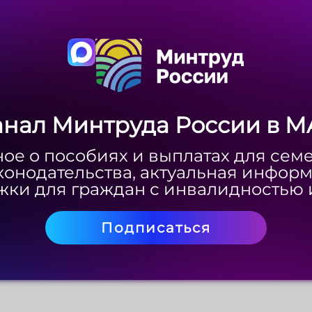
анал Минтруда России в M
анал Минтруда России в M
ое о пособиях и выплатах для сем
ое о пособиях и выплатах для сем
конодательства, актуальная инфор
конодательства, актуальная инфор
Скачать
ки для граждан с инвалидностью 
ки для граждан с инвалидностью 
Подписаться
Подписаться