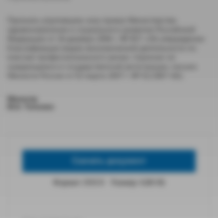
Признать утратившим силу приказ Министерства
здравоохранения и социального развития Российской
Федерации от 18 декабря 2006 г. № 857 «Об утверждении
Классификации видов экономической деятельности по
классам профессионального риска» (признан не
нуждающимся в государственной регистрации, письмо
Минюста России от 02 марта 2007 г. № 01/1807-АБ).
Министр
М.А. Топилин
Скачать документ
Формат: DOCX
Размер: 4,88 КБ