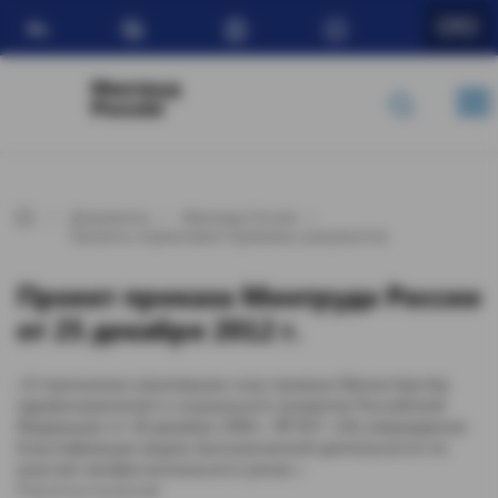
Ru
Минтруд
России
Документы
Минтруд России
Проекты нормативно-правовых документов
Проект приказа Минтруда России
от 25 декабря 2012 г.
«О признании утратившим силу приказа Министерства
здравоохранения и социального развития Российской
Федерации от 18 декабря 2006 г. № 857 «Об утверждении
Классификации видов экономической деятельности по
классам профессионального риска »
П р и к а з ы в а ю: