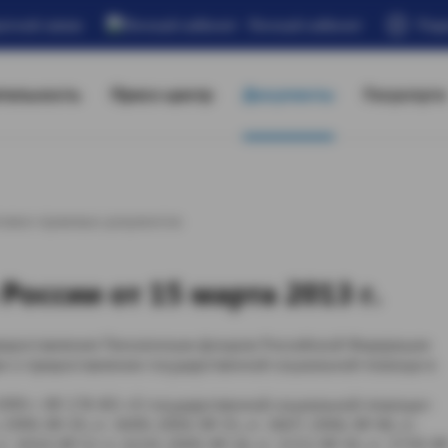
атной связи
Личный кабинет
Под
тельность
Пресс-центр
Документы
Госуслуги
тивно-правовых документов
оссии от 15 марта 2013 г.
редоставления Пенсионным фондом Российской Федерации
н о предоставлении государственной социальной помощи в
1999 г. № 178-ФЗ «О государственной социальной помощи»
99, № 29, ст. 3699; 2004, № 35, ст. 3607; 2006, № 48, ст.
ст. 3410; № 52 ст. 6224; 2009, № 18, ст. 2152; № 30, ст. 3739; 