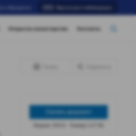
ать обращение
Версия для слабовидящих
Открытое министерство
Контакты
Печать
Поделиться
Скачать документ
Формат: DOCX
Размер: 5,37 КБ
№