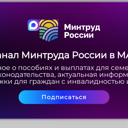
Скачать
анал Минтруда России в M
анал Минтруда России в M
ое о пособиях и выплатах для сем
ое о пособиях и выплатах для сем
конодательства, актуальная инфор
конодательства, актуальная инфор
ки для граждан с инвалидностью 
ки для граждан с инвалидностью 
Скачать
Подписаться
Подписаться