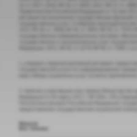
52 ст. 6417; 2010, № 50, ст. 6603; 2011, № 27, ст. 388
Правительства Российской Федерации от 16 мая 201
регламентов исполнения государственных функций 
государственных услуг» (Собрание законодательства Р
2012, № 28, ст. 3908; № 36, ст. 4903; № 50, ст. 7070;
государственных информационных системах, обеспе
государственных и муниципальных услуг (осуществл
Федерации, 2011, № 44, ст. 6274; № 49, ст. 7284 ) п р и
1. утвердить Административный регламент предос
государственной услуги по информированию гражда
виде набора социальных услуг согласно приложению
2. признать утратившим силу приказ Министерства 
Федерации от 06 марта 2012 г. № 200н «Об утверж
Пенсионным фондом Российской Федерации государ
предоставлении государственной социальной помощи
Министр
М.А. Топилин