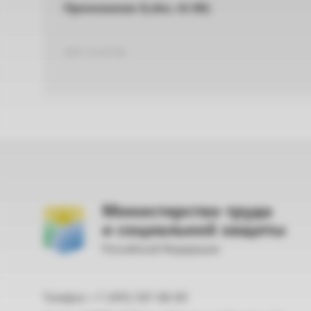
Приложение 3(.doc, 41 Кб)
DOC 42,50 КБ
Министерство труда
и социальной защиты
Российской Федерации
Телефон: +7 (495) 587-88-89