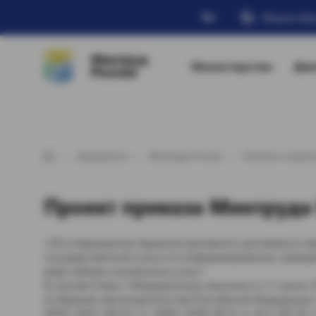
Ru
Форма обр
Минтруд
Министерство
Дея
России
Документы
Минтруд России
Проекты норма
Проект приказа Минтруда Р
«Об утверждении Административного регламента п
государственной услуги по информированию гражда
виде набора социальных услуг»
В соответствии с Федеральным законом от 17 июля 
(Собрание законодательства Российской Федерации, 19
4945; 2007, № 43, ст. 5084; 2008, № 9, ст. 817; № 29, 