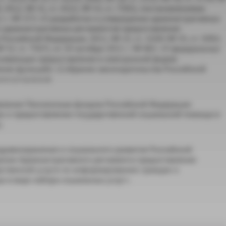
0; 2012, № 31, ст. 4322, № 53, ст. 7583), постановлениями
1 г. № 373 «О разработке и утверждении административных
и административных регламентов предоставления
оссийской Федерации, 2011, № 22, ст. 3169; № 35, ст. 5092;
 № 52, ст. 7507), от 24 октября 2011 г. № 861 «О федеральных
чивающих предоставление в электронной форме
ение функций)» (Собрание законодательства Российской
 к а з ы в а ю:
тавления Пенсионным фондом Российской Федерации
н о предоставлении государственной социальной помощи в
;
здравоохранения и социального развития Российской
дении Административного регламента предоставления
ственной услуги по информированию граждан о
 в виде набора социальных услуг».