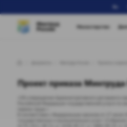
Ru
Минтруд
Министерство
Дея
России
Документы
Минтруд России
Проекты норма
Проект приказа Минтруда Р
«Об утверждении Административного регламента пр
Российской Федерации государственной услуги по а
охраны труда »
В соответствии с Федеральным законом от 27 июля 
государственных и муниципальных услуг» (Собрание 
4179; 2011, № 15, ст. 2038; № 27, ст. 3880; № 29, ст. 4