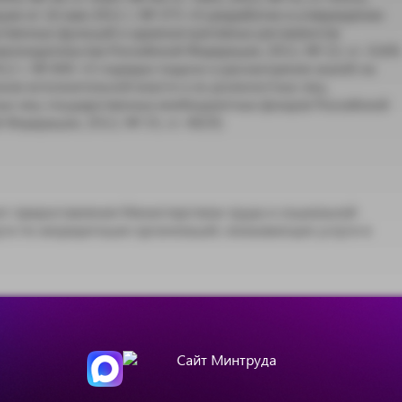
ии от 16 мая 2011 г. № 373 «О разработке и утверждении
ственных функций и административных регламентов
конодательства Российской Федерации, 2011, № 22, ст. 3169;
а 2012 г. № 840 «О порядке подачи и рассмотрения жалоб на
нов исполнительной власти и их должностных лиц,
ых лиц государственных внебюджетных фондов Российской
Федерации, 2012, № 35, ст. 4829)
т предоставления Министерством труда и социальной
ги по аккредитации организаций, оказывающих услуги в