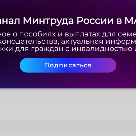
Скачать
анал Минтруда России в M
анал Минтруда России в M
ое о пособиях и выплатах для сем
ое о пособиях и выплатах для сем
конодательства, актуальная инфор
конодательства, актуальная инфор
ки для граждан с инвалидностью 
ки для граждан с инвалидностью 
Подписаться
Подписаться