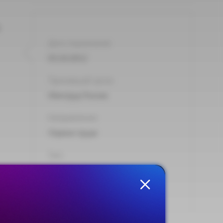
Дата подписания:
03.10.2012
Принявший орган:
Минтруд России
Направления:
Охрана труда
Тип:
Проект приказа
Опубликовано на сайте:
09.10.2012