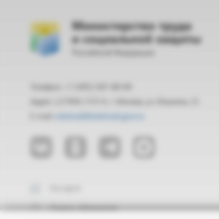
Министерство труда
и социальной защиты
Российской Федерации
Телефон: +7 (495) 587-88-89
Адрес: 127994, ГСП-4, г. Москва, ул. Ильинка, 21
E-mail:
mintrud@mintrud.gov.ru
На карте
Подать обращение