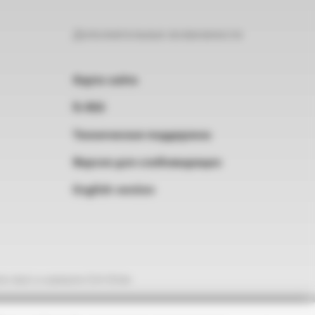
Дополнительные возможности
Карта сайта
RSS
Техническая поддержка
Версия для слабовидящих
English version
е текст и нажмите Ctrl+Enter