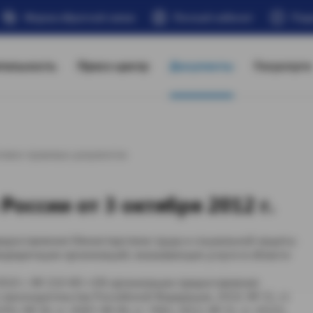
Форма обратной связи
Личный кабинет
Под
тельность
Пресс-центр
Документы
Госуслуги
тивно-правовых документов
оссии от 3 октября 2012 г.
едоставления Министерством труда и социальной защиты
ккредитации организаций, оказывающих услуги в области
2010 г. № 210-ФЗ «Об организации предоставления
законодательства Российской Федерации, 2010, № 31, ст.
291; № 30, ст. 4587; № 49, ст. 7061; 2012, № 31, ст. 4322),