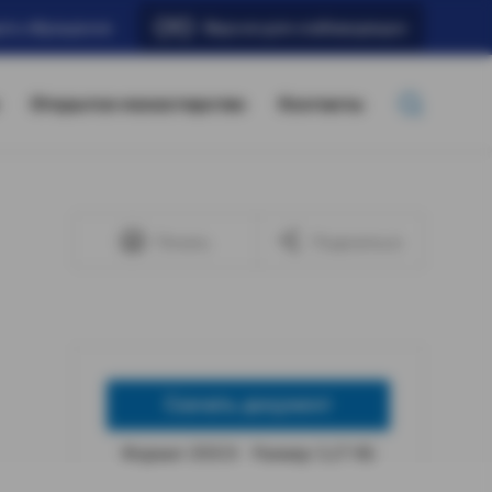
ать обращение
Версия для слабовидящих
Открытое министерство
Контакты
Печать
Поделиться
Скачать документ
Формат: DOCX
Размер: 5,27 КБ