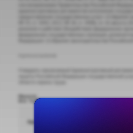
постановлениями Правительства Российской Федерац
административных регламентов исполнения государ
предоставления государственных услуг» (Собрание за
№ 35, ст. 5092; 2012, № 28, ст. 3908), от 16 август
решения и действия (бездействие) федеральных орга
федеральных государственных служащих, должностн
Федерации» (Собрание законодательства Российской 
п р и к а з ы в а ю:
Утвердить прилагаемый Административный регламен
защиты Российской Федерации государственной услу
области охраны труда.
Министр
М.А. Топилин
Административный регламент(.doc, 254 Кб)