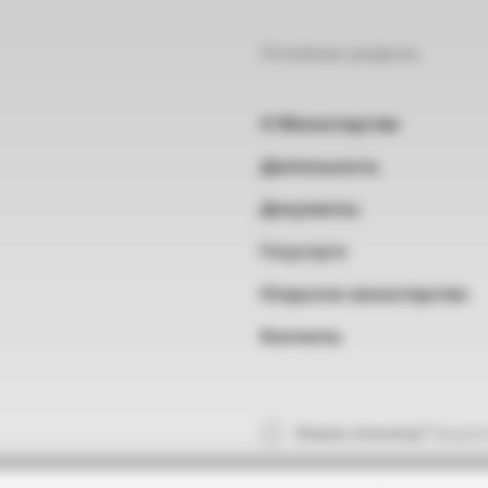
Основные разделы
О Министерстве
Деятельность
Документы
Госуслуги
Открытое министерство
Контакты
Нашли опечатку?
Выделит