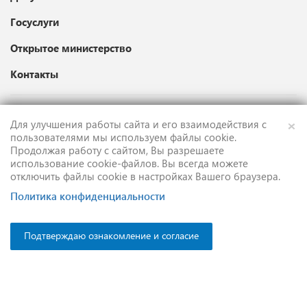
Госуслуги
Открытое министерство
Контакты
×
Для улучшения работы сайта и его взаимодействия с
Карта сайта
пользователями мы используем файлы cookie.
Продолжая работу с сайтом, Вы разрешаете
Техническая поддержка
использование cookie-файлов. Вы всегда можете
отключить файлы cookie в настройках Вашего браузера.
English version
Политика конфиденциальности
Подтверждаю ознакомление и согласие
Противодействие коррупции