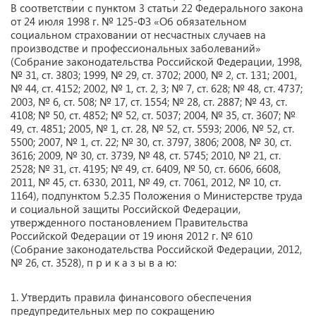
В соответствии с пунктом 3 статьи 22 Федерального закона
от 24 июля 1998 г. № 125-ФЗ «Об обязательном
социальном страховании от несчастных случаев на
производстве и профессиональных заболеваний»
(Собрание законодательства Российской Федерации, 1998,
№ 31, ст. 3803; 1999, № 29, ст. 3702; 2000, № 2, ст. 131; 2001,
№ 44, ст. 4152; 2002, № 1, ст. 2, 3; № 7, ст. 628; № 48, ст. 4737;
2003, № 6, ст. 508; № 17, ст. 1554; № 28, ст. 2887; № 43, ст.
4108; № 50, ст. 4852; № 52, ст. 5037; 2004, № 35, ст. 3607; №
49, ст. 4851; 2005, № 1, ст. 28, № 52, ст. 5593; 2006, № 52, ст.
5500; 2007, № 1, ст. 22; № 30, ст. 3797, 3806; 2008, № 30, ст.
3616; 2009, № 30, ст. 3739, № 48, ст. 5745; 2010, № 21, ст.
2528; № 31, ст. 4195; № 49, ст. 6409, № 50, ст. 6606, 6608,
2011, № 45, ст. 6330, 2011, № 49, ст. 7061, 2012, № 10, ст.
1164), подпунктом 5.2.35 Положения о Министерстве труда
и социальной защиты Российской Федерации,
утвержденного постановлением Правительства
Российской Федерации от 19 июня 2012 г. № 610
(Собрание законодательства Российской Федерации, 2012,
№ 26, ст. 3528), п р и к а з ы в а ю:
1. Утвердить правила финансового обеспечения
предупредительных мер по сокращению