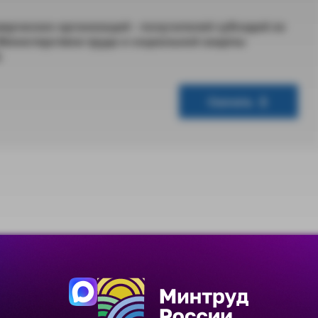
ерческих организаций - получателей субсидий из
инистерством труда и социальной защиты
)
Скачать