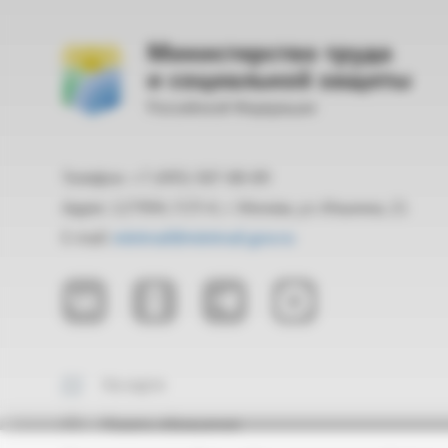
Министерство труда
и социальной защиты
Российской Федерации
Телефон: +7 (495) 587-88-89
Адрес: 127994, ГСП-4, г. Москва, ул. Ильинка, 21
E-mail:
mintrud@mintrud.gov.ru
На карте
Подать обращение