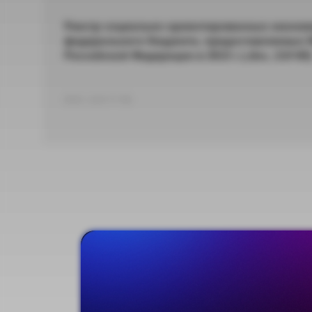
Реестр социально ориентированных некомм
федерального бюджета, предоставляемых М
Российской Федерации в 2015 г.(.doc, 219 Кб
DOC 224,77 КБ