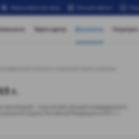
Форма обратной связи
Личный кабинет
Под
тельность
Пресс-центр
Документы
Госуслуги
мографической политики и социальной защиты населения
5 г.
 организаций - получателей субсидий из федерального
оциальной защиты Российской Федерации в 2015 г.»