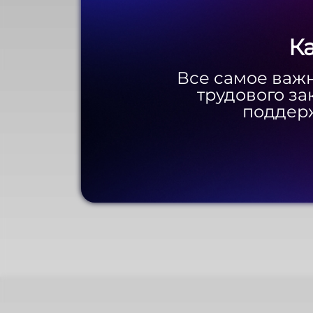
К
К
Все самое важн
Все самое важн
трудового за
трудового за
поддерж
поддерж