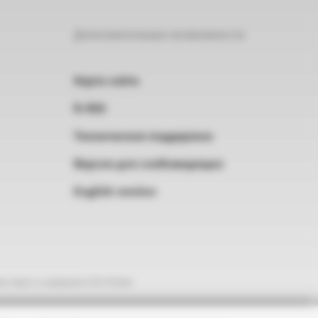
Дополнительные возможности
Карта сайта
RSS
Техническая поддержка
Версия для слабовидящих
English version
е текст и нажмите Ctrl+Enter