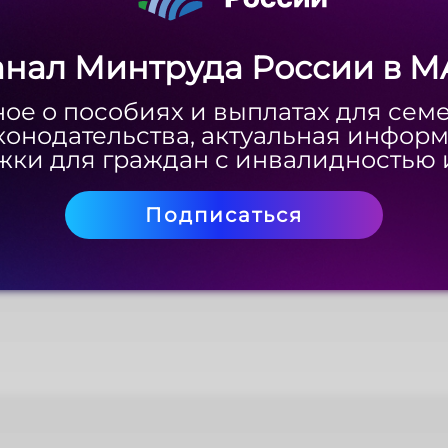
анал Минтруда России в M
анал Минтруда России в M
ое о пособиях и выплатах для сем
ое о пособиях и выплатах для сем
конодательства, актуальная инфор
конодательства, актуальная инфор
ки для граждан с инвалидностью 
ки для граждан с инвалидностью 
Подписаться
Подписаться