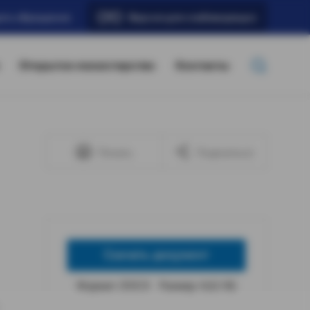
ать обращение
Версия для слабовидящих
Открытое министерство
Контакты
Печать
Поделиться
Скачать документ
Формат: DOCX
Размер: 4,62 КБ