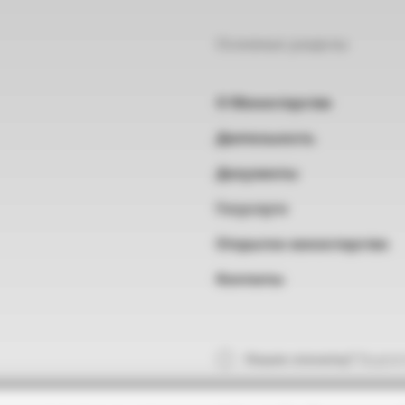
Основные разделы
О Министерстве
Деятельность
Документы
Госуслуги
Открытое министерство
Контакты
Нашли опечатку?
Выделит