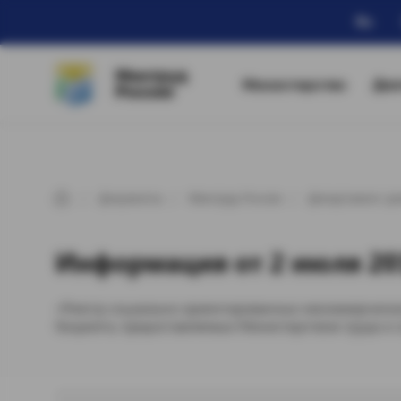
Ru
Минтруд
Министерство
Дея
России
Документы
Минтруд России
Департамент де
Информация от 2 июля 201
«Реестр социально ориентированных некоммерческих
бюджета, предоставляемых Министерством труда и с