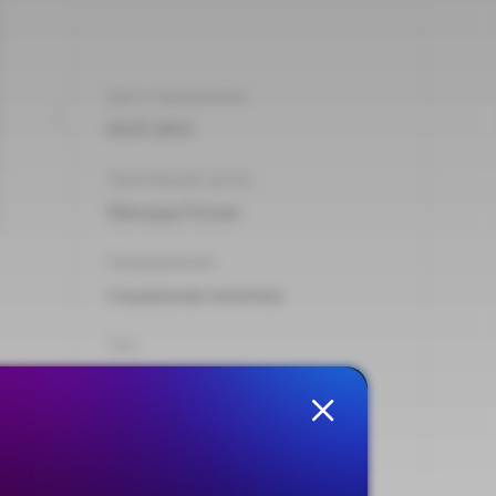
Дата подписания:
02.07.2015
Принявший орган:
Минтруд России
Направления:
Социальная политика
Тип:
Информация
Опубликовано на сайте:
02.07.2015