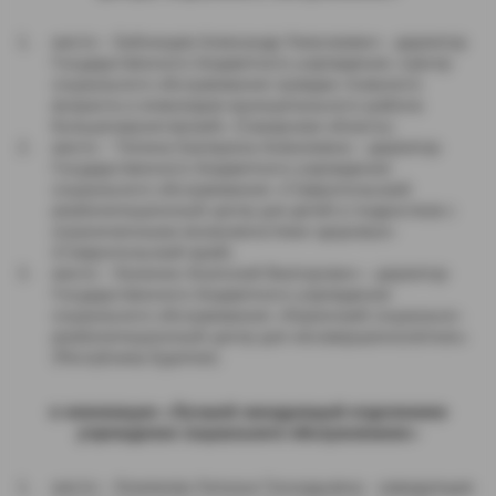
место – Бабнищев Александр Николаевич - директор
Государственного бюджетного учреждения «Центр
социального обслуживания граждан пожилого
возраста и инвалидов муниципального района
Большечерниговский» (Самарская область).
место – Тютина Екатерина Алексеевна – директор
Государственного бюджетного учреждения
социального обслуживания «Ставропольский
реабилитационный центр для детей и подростков с
ограниченными возможностями здоровья»
(Ставропольский край).
место – Калинин Анатолий Викторович – директор
Государственного бюджетного учреждения
социального обслуживания «Хоринский социально-
реабилитационный центр для несовершеннолетних»
(Республика Бурятия).
в номинации «Лучший заведующий отделением
учреждения
социального обслуживания»
место – Хомякова Наталья Геннадьевна - заведующая