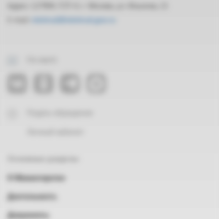
Адрес: 127994, ГСП-4, г. Москва, ул. Ильинка, 21
E-mail:
mintrud@mintrud.gov.ru
На карте
Подать обращение
Личный кабинет
Основные разделы
О Министерстве
Деятельность
Документы