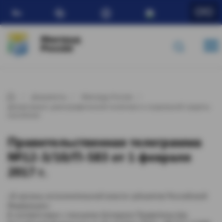
Ru
Минтруд
России
Документы
Минтруд России
Департамент демографической политики и социальной защиты
населения
Правительственная телеграмма
№12-3/10/П-583 от 1 февраля
2017 г.
«В органы исполнительной власти субъектов Российской
Федерации»
В соответствии с письмом Аппарата Правительства