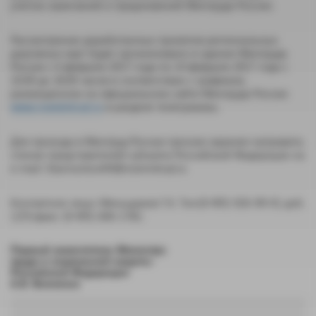
учетом замечаний и предложений Минтруда России.
Рассмотрение доработанных проектов региональных
дорожных карт будет организовано в здании Минтруда
России с 6 февраля 2017 года по 14 февраля 2017 года с
10.00 до 18.00 часов в соответствии с графиком,
размещенном на официальном сайте Минтруда России
www.rosmintrud.ru
в разделе телеграммы.
Для прохода в Минтруд России просим заранее направить
списки представителей субъекта Российской Федерации на
e-mail: StarovoitovAN@rosmintrud.ru
Контактное лицо: Меньщиков Г.К. Тел:(8 495) 926-99-01 доб.
1255.факс: (8 495) 606-1782.
Первый заместитель Министра
труда и социальной защиты
Российской Федерации
А.В. Вовченко