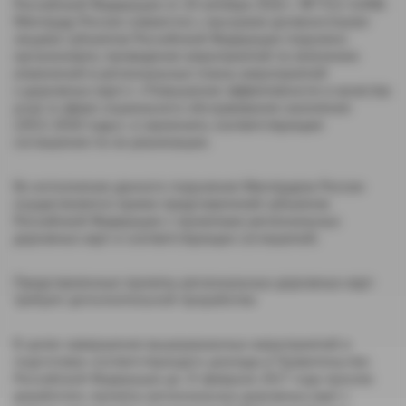
Российской Федерации от 20 октября 2016 г. № П12-52496
Минтруду России совместно с высшими должностными
лицами субъектов Российской Федерации поручено
организовать проведение мероприятий по внесению
изменений в
региональные планы мероприятий
(«дорожных карт») «Повышение эффективности и качества
услуг в сфере социального обслуживания населения
(2013-2018 годы)» и заключить соответствующие
соглашения по их реализации.
Во исполнение данного поручения Минтрудом России
осуществляется прием представителей субъектов
Российской Федерации с проектами региональных
дорожных карт и соответствующих соглашений.
Представленные проекты региональных дорожных карт
требуют дополнительной проработки.
В целях завершения вышеуказанных мероприятий и
подготовки соответствующего доклада в Правительство
Российской Федерации до 15 февраля 2017 года просим
доработать проекты региональных дорожных карт с