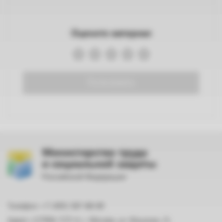
Оцените материал
Голосовать
Министерство труда
и социальной защиты
Российской Федерации
Телефон: +7 (495) 587-88-89
Адрес: 127994, ГСП-4, г. Москва, ул. Ильинка, 21