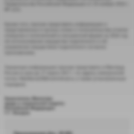
Правительства Российской Федерации от 19 ноября 2016 г.
№ 1221.
Кроме того, просим представить информацию о
представленных в органы опеки и попечительства отчетах
опекунов и попечителей в письменной форме за 2016 год
об использовании имущества подопечного и об
управлении имуществом подопечного согласно
приложениям.
Указанную информацию просим представить в Минтруд
России в срок до 27 марта 2017 г. по адресу электронной
почты: MashkovaOI@rosmintrud.ru, а также установленным
порядком.
Заместитель Министра
труда и социальной защиты
Российской Федерации
Г.Г. Лекарев
Приложение(.doc, 39 Кб)