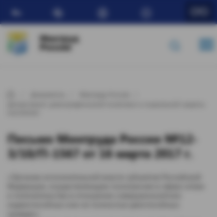
Ru
Минтруд
России
Документы
Минтруд России
Департамент демографической политики и социальной защиты
населения
Письмо Минтруда России №12-
3/10/П-1567 от 16 марта 2017 г.
«Органам исполнительной власти субъектов Российской
Федерации, осуществляющим полномочия в сфере опеки
и попечительства в отношении совершеннолетних
недееспособных или не полностью дееспособных
граждан»