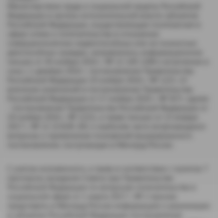
Министерством труда и социальной защиты Российской
Федерации в органы исполнительной власти субъектов
Российской Федерации, осуществляющие полномочия в
сфере опеки и попечительства в отношении
совершеннолетних недееспособных или не полностью
дееспособных граждан, направлялось информационное
письмо от 30 ноября 2016 г. № 12-3/В-1308 о вступлении в
силу с 1 декабря 2016 г. постановления Правительства
Российской Федерации 19 ноября 2016 г. № 1221 «О
внесении изменений в постановление Правительства
Российской Федерации от 17 ноября 2010 г. № 927» (далее
- постановление Правительства Российской Федерации от
19 ноября 2016 г. № 1221), а также письмо от 13 января
2017 г. № 12-3/10/В-181 о наиболее часто встречающихся
вопросах о применении положений вышеуказанного
постановления, поступающих в Минтруд России.
С учетом изложенного, а также в соответствии с пунктом 7
протокола заседания Совета при Правительстве
Российской Федерации по вопросам попечительства в
социальной сфере от 1 марта 2017 г. № 2 просим
представить в Минтруд России информацию о реализации
в субъектах Российской Федерации постановления