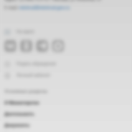
E-mail:
mintrud@mintrud.gov.ru
На карте
Подать обращение
Личный кабинет
Основные разделы
О Министерстве
Деятельность
Документы