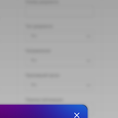
Номер документа
Тип документа
Все
Направление
Все
Принявший орган
Все
Период публикации