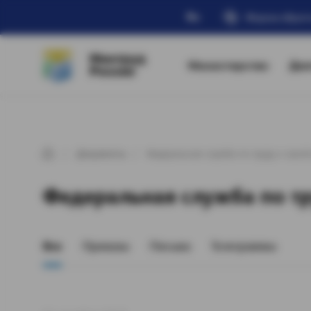
Ru
Форма обрат
Минтруд
Министерство
Дея
России
Документы
Федеральная служба по труду и занят
Федеральная служба по тр
Все
Приказы
Письма
Телеграммы