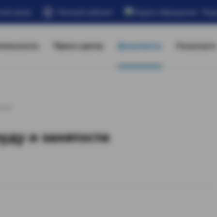
ной связи
Личный кабинет
Под
тельность
Пресс-центр
Документы
Госуслуги
ости
уду и занятости