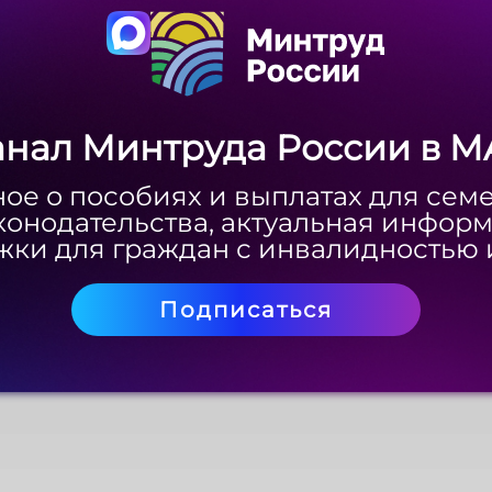
анал Минтруда России в M
анал Минтруда России в M
ое о пособиях и выплатах для сем
ое о пособиях и выплатах для сем
конодательства, актуальная инфор
конодательства, актуальная инфор
ки для граждан с инвалидностью 
ки для граждан с инвалидностью 
Подписаться
Подписаться