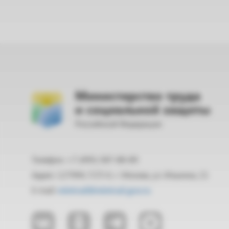
Министерство труда
и социальной защиты
Российской Федерации
Телефон: +7 (495) 587-88-89
Адрес: 127994, ГСП-4, г. Москва, ул. Ильинка, 21
E-mail:
mintrud@mintrud.gov.ru