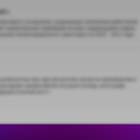
9 г.
отраслевого соглашения, ухудшающих положение работников
ыми нормативными правовыми актами, содержащими нормы
зациям железнодорожного транспорта на 2020 - 2022 годы
 должностных лиц при несчастном случае на производстве в
критериям чрезвычайной ситуации (пожар, катастрофа,
еррористический акт)»»
стах, на которые предполагается привлечение иностранных