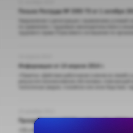
01 октября 2019
Письмо Роструда № 3393-ТЗ от 1 октября 201
Уведомление о регистрации с выявлением условий 
по сравнению с трудовым законодательством и ин
трудового права Отраслевого соглашения по органи
14 апреля 2014
Информация от 14 апреля 2014 г.
«Памятка «Действия работников (членов их семей) и
результате возникновения обстановки, отвечающей 
техногенная авария, стихийное или иное бедствие, т
24 декабря 2012
Приказ Роструда №279 от 24 декабря 2012 г.
«Об утверждении уточненных сведений о рабочих ме