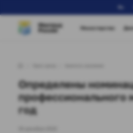
Ru
Минтруд
Министерство
Дея
России
Пресс-центр
Занятость населения
Определены номинац
профессионального м
год
30 декабря 2022