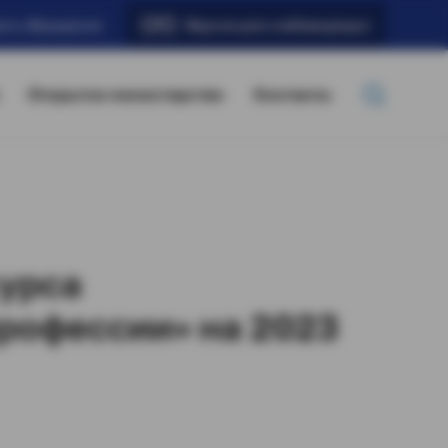
ать обращение
Версия для слабовидящих
Открытое министерство
Контакты
урса
рофессии» на 2023