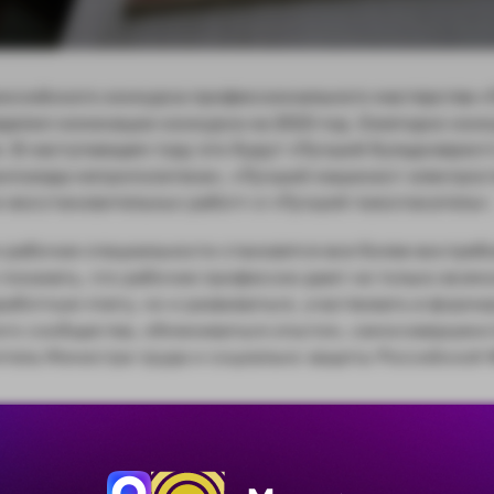
оссийского конкурса профессионального мастерства 
делил номинации конкурса на 2023 год. Ежегодно конк
. В наступающем году это будут «Лучший бульдозерист
опоезда метрополитена», «Лучший машинист электрос
-восстановительных работ» и «Лучший газоспасатель».
 рабочие специальности становятся все более востре
показать, что рабочие профессии дают не только возм
аботную плату, но и развиваться, участвовать в форм
го сообщества, обмениваться опытом, самосовершенст
итель Министра труда и социально защиты Российской
пы конкурса по номинациям в 2023 году пройдут в сле
ист электропоезда метрополитена» - Москва;