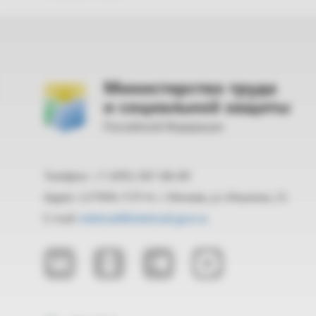
Министерство труда
и социальной защиты
Российской Федерации
Телефон: +7 (495) 587-88-89
Адрес: 127994, ГСП-4, г. Москва, ул. Ильинка, 21
E-mail:
mintrud@mintrud.gov.ru