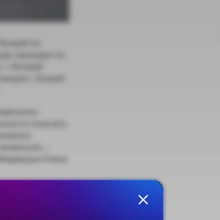
«Лучший по
урс проходит по
», «Лучший
танции», Лучший
бованными.
ожность получать
ировании
воваться», –
 Федерации Елена
дующих регионах: