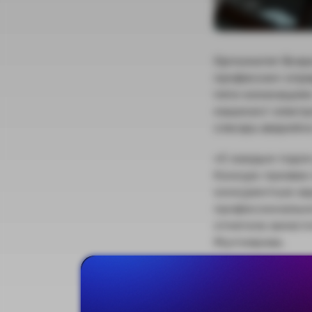
Оргкомитет Всер
профессии» опре
пяти номинациям
машинист электр
слесарь аварийно
«С каждым годом
Конкурс призван 
конкурентную зар
профессионально
отметила замест
Мухтиярова.
Федеральные эта
- «Лучший машин