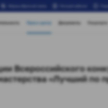
Форма обратной связи
Личный кабинет
Под
тельность
Пресс-центр
Документы
Госуслуги
ии Всероссийского конк
астерства «Лучший по п