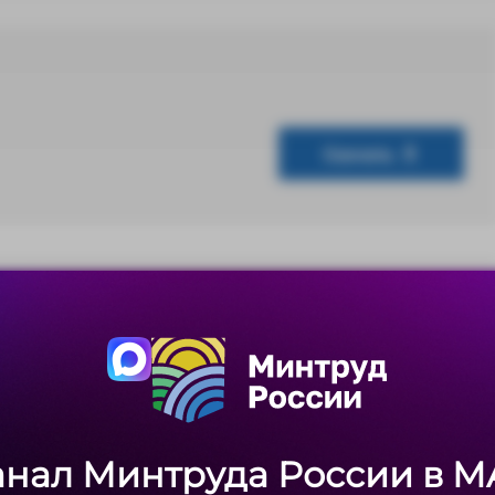
Скачать
Скачать
анал Минтруда России в M
анал Минтруда России в M