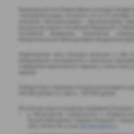
Федеральный этап Всероссийского конкурса профес
«Лучший бетонщик» состоится с 19 по 23 сентября 2
компаний «Монолитхолдинг». Организаторами фед
социальной защиты Российской Федерации и Минис
Российской Федерации. Техническое сопров
Межрегиональное межотраслевое объединение работ
Теоретическая часть Конкурса включает в себя 
оборудования, инструментов и технологии произво
Содержание практического задания, а также этапы 
задания.
Победителям и призерам конкурса выплачивается ден
200 000 рублей, за 3 место – 100 000 рублей.
Контактные лица по вопросам проведения Конкурса:
в Министерстве строительства и жилищно-ко
Татьяна Викторовна, главный специалист отдела 
(391) 220-63-90, e-mail:
Abc@msakrsk.ru
;