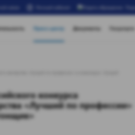
ной связи
Личный кабинет
Под
тельность
Пресс-центр
Документы
Госуслуги
ого мастерства «Лучший по профессии» в номинации «Лучший
сийского конкурса
рства «Лучший по профессии»
тонщик»