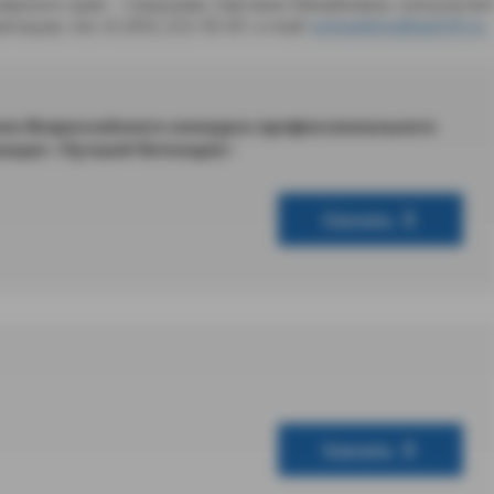
оярского края - Семушева Светлана Михайловна, консультан
ации, тел.: 8 (391) 221-93-87, e-mail:
semusheva@azn24.ru
.
па Всероссийского конкурса профессионального
инации «Лучший бетонщик»
Скачать
Скачать