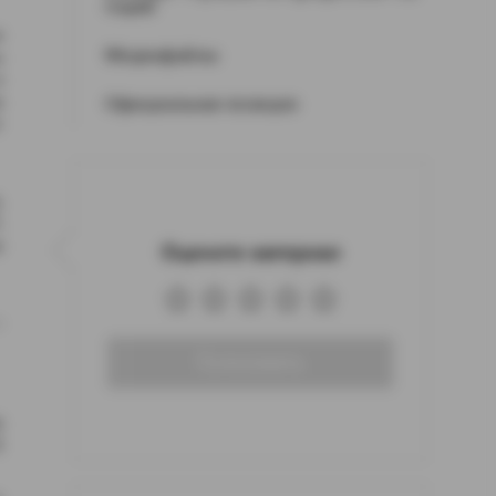
годам
и
Медиафайлы
ы
и
а
Официальная позиция
т
,
.
м
Оцените материал
–
Голосовать
а
8