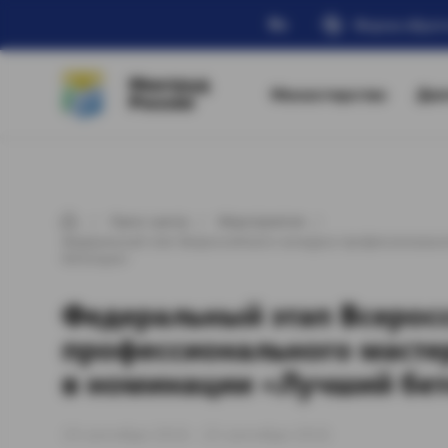
Ru
Форма обрат
Минтруд
Министерство
Дея
России
Пресс-центр
Мероприятия
Федеральный этап Всероссийского конкурса профессиональн
бетонщик»
Федеральный этап Всерос
профессионального масте
в номинации «Лучший бе
19 сентября 2016 - 23 сентября 2016