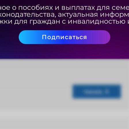
ое о пособиях и выплатах для сем
ое о пособиях и выплатах для сем
конодательства, актуальная инфор
конодательства, актуальная инфор
ки для граждан с инвалидностью 
ки для граждан с инвалидностью 
Скачать
Подписаться
Подписаться
Скачать