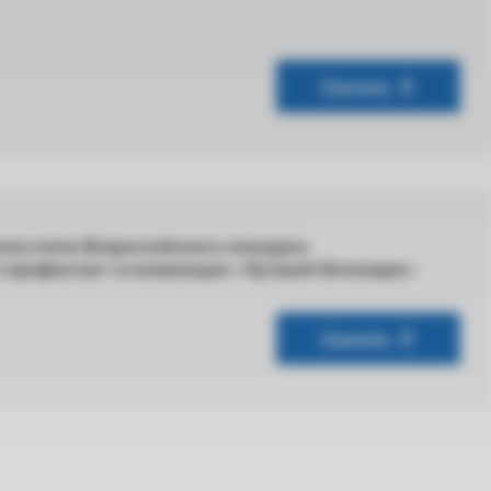
Скачать
ном этапе Всероссийского конкурса
о профессии» в номинации «Лучший бетонщик»
Скачать