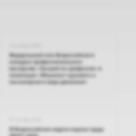
14 октября 2026
Федеральный этап Всероссийского
конкурса профессионального
мастерства «Лучший по профессии» в
номинации «Машинист грузового и
пассажирского вида движения»
07 октября 2026
XI Всероссийская неделя охраны труда
(ВНОТ-2026)