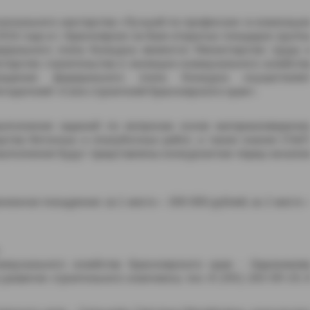
сионального мастерства «Лучший по профессии» в номинаци
016 года в г. Красноярске на базе открытых площадок групп
ерального этапа Конкурса являются Министерство труда 
терство строительства и жилищно-коммунального хозяйств
ождение федерального этапа Конкурса осуществляе
одателей «Союз строителей Красноярского края».
выполнение заданий по вопросам основ материаловедения
дства бетонных и опалубочных работ, а также знание СНиП
выполнения будут представлены конкурсантам перед начало
ежное поощрение: за 1 место – 300 000 рублей, за 2 место 
ммунального хозяйства Красноярского края - Евдокимов
развития строительного комплекса, тел.: 8 (391) 265-09-19, 