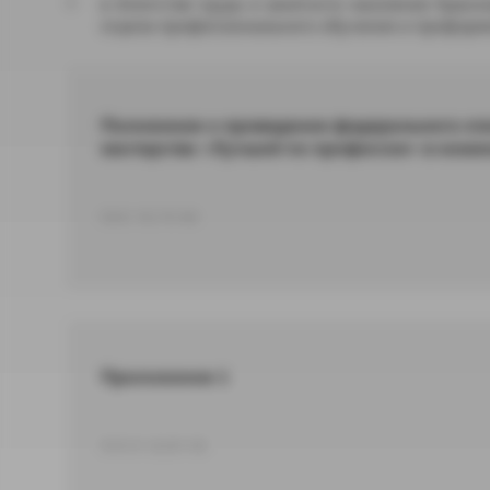
в Агентстве труда и занятости населения Красн
отдела профессионального обучения и профориент
Положение о проведении федерального эта
мастерства «Лучший по профессии» в ном
DOC 93,70 КБ
Приложение 1
DOCX 18,85 КБ