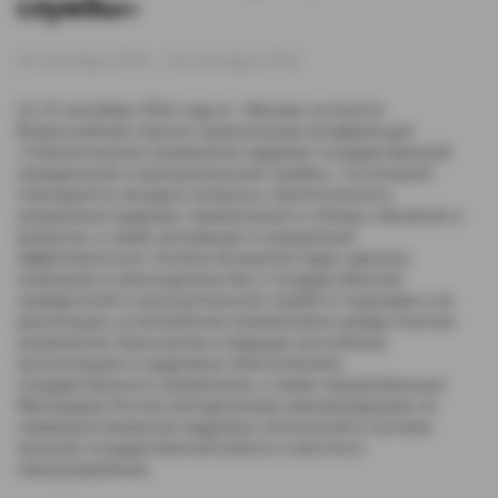
службы»
22 сентября 2016 - 23 сентября 2016
22-23 сентября 2016 года в г. Москве состоится
Всероссийская научно-практическая конференция
«Стратегическое управление кадрами государственной
гражданской и муниципальной службы», на которой
планируется обсудить вопросы стратегического
управления кадрами, привлечения и отбора, обучения и
развития, а также мотивации и управления
эффективностью. Особое внимание будет уделено
новациям в законодательстве о государственной
гражданской и муниципальной службе и подходам к их
реализации, установлению взаимосвязи между опытом
управления персоналом в ведущих российских
организациях и кадровым обеспечением
государственного управления, а также предложенным
Минтрудом России методическим рекомендациям по
совершенствованию кадровых технологий в системе
органов государственной власти и местного
самоуправления.