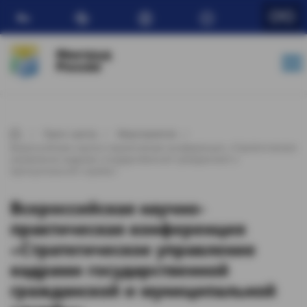
Ru
Минтруд
России
Пресс-центр
Мероприятия
Всероссийская научно-практическая конференция «Стратегическое
управление кадрами государственной гражданской и
муниципальной службы»
Всероссийская научно-
практическая конференция
«Стратегическое управление
кадрами государственной
гражданской и муниципальной