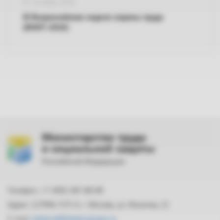
07 октября 2026
XI Всероссийская неделя охраны труда
(ВНОТ-2026)
Министерство труда
и социальной защиты
Российской Федерации
Телефон: +7 (495) 587-88-89
Адрес: 127994, ГСП-4, г. Москва, ул. Ильинка, 21
E-mail:
mintrud@mintrud.gov.ru