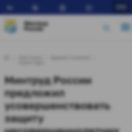
Ru
Минтруд
России
Пресс-центр
Трудовые отношения
Охрана труда
Минтруд России
предложил
усовершенствовать
защиту
несовершеннолетних