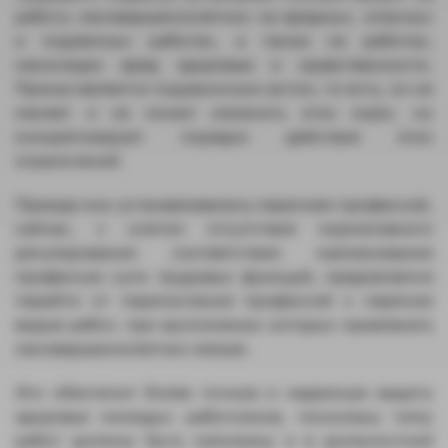
работу несовершеннолетних на вредных, опасных
и подземных работах, а также на работах,
наносящих вред здоровью и нравственности.
Приказ является подзаконным актом, то есть, он не
меняет и не может изменить этих норм, но
конкретизирует порядок действия этих
ограничений.
Прежде они устанавливались перечнем профессий,
сейчас, с учетом отсутствия нормативного
регулирования соответствия наименования
профессии сути трудовых функций, предлагается
перейти от перечисления профессий к перечню
видов работ, при выполнении которых привлекать
несовершеннолетних нельзя.
Это обеспечит более точную и надежную защиту
здоровья молодых работников, поскольку типы
работ должны быть изложены и в должностной