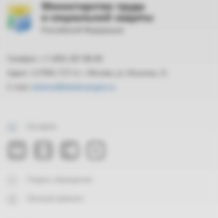
Министерство труда
и социальной защиты
Российской Федерации
Телефон: +7 (495) 587-88-89
Адрес: 127994, ГСП-4, г. Москва, ул. Ильинка, 21
E-mail:
mintrud@mintrud.gov.ru
На карте
Подать обращение
Личный кабинет