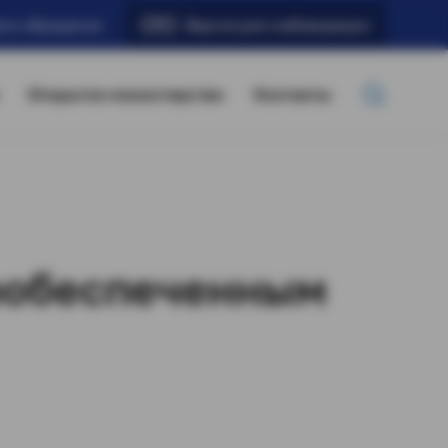
ать обращение
Версия для слабовидящих
Открытое министерство
Контакты
ообеспеченным