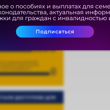
ое о пособиях и выплатах для сем
ое о пособиях и выплатах для сем
конодательства, актуальная инфор
конодательства, актуальная инфор
ки для граждан с инвалидностью 
ки для граждан с инвалидностью 
Подписаться
Подписаться