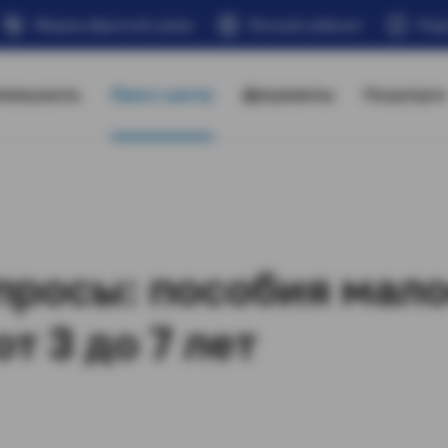
Форма обратной связи
Личный кабинет
Под
тельность
Пресс-центр
Документы
Госуслуги
просы: пособия мал
т 3 до 7 лет