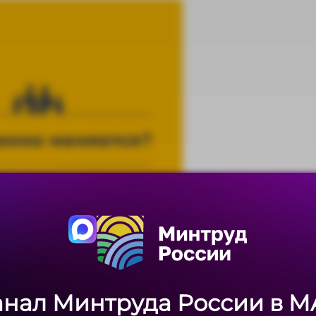
анал Минтруда России в M
анал Минтруда России в M