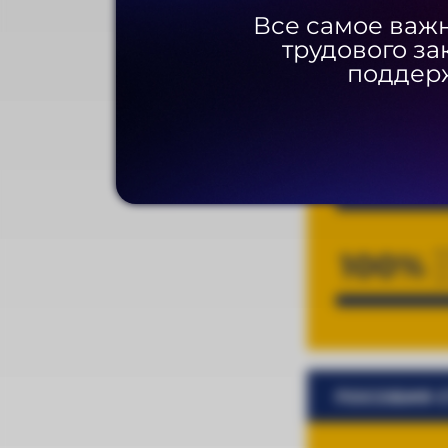
Все самое важн
Все самое важн
трудового за
трудового за
поддерж
поддерж