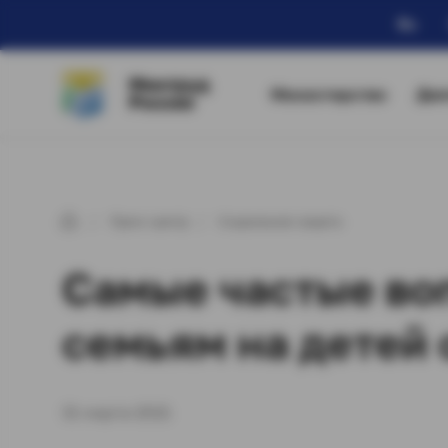
Ru
Минтруд
Министерство
Дея
России
Пресс-центр
Социальная защита
Самые частые во
семьям на детей о
31 марта 2021