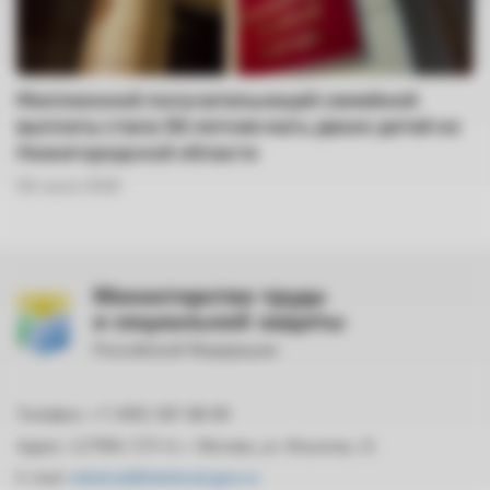
Миллионной получательницей семейной
выплаты стала 36-летняя мать двоих детей из
Нижегородской области
08 июля 2026
Министерство труда
и социальной защиты
Российской Федерации
Телефон: +7 (495) 587-88-89
Адрес: 127994, ГСП-4, г. Москва, ул. Ильинка, 21
E-mail:
mintrud@mintrud.gov.ru