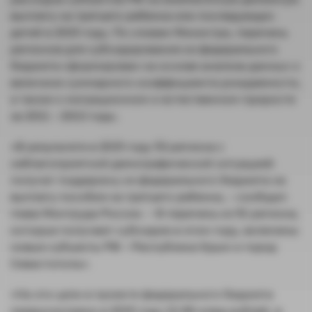
выплату на третьего ребенка или последующих
детей в 2015 году. По словам Министра, перечень
регионов для субсидирования из федерального
бюджета сформирован на основе анализа данных о
величине суммарного коэффициента рождаемости,
а также о миграционном и естественном приросте
за 2011 – 2013 годы.
«В результате в 2015 году 53 региона с
неблагоприятной демографической ситуацией
получат поддержку из федерального бюджета на
выплату пособия на третьего ребенка, – сообщил
глава Минтруда России. – В перечень из 51 региона,
которые получают субсидию в этом году, включены
новые субъекты РФ – Республика Крым и город
Севастополь».
«На эти цели в проекте федерального бюджета
предусмотрено в 2015 году 12,98 млрд рублей, в