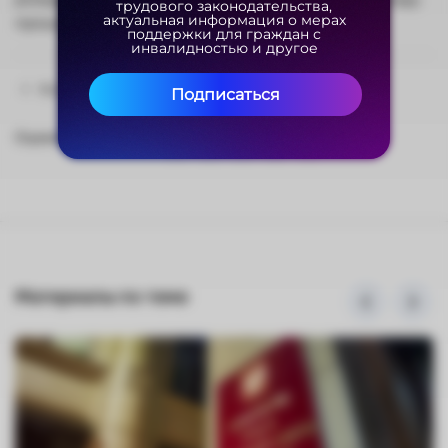
трудового законодательства,
трудового законодательства,
актуальная информация о мерах
актуальная информация о мерах
прошлого года составил 2,4 %.
поддержки для граждан с
поддержки для граждан с
инвалидностью и другое
инвалидностью и другое
Назад
Подписаться
Подписаться
Оцените материал
Материалы по теме