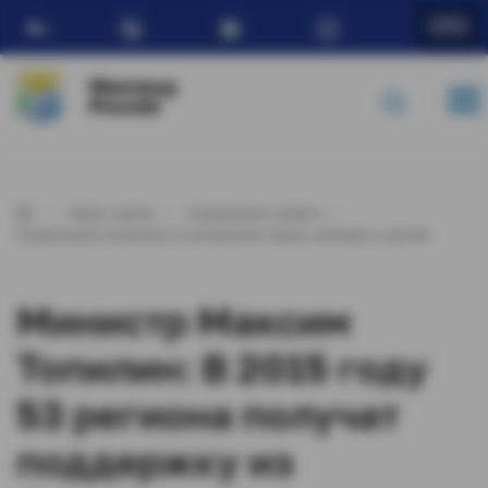
Ru
Минтруд
России
Пресс-центр
Социальная защита
Социальная политика в отношении семьи, женщин и детей
Министр Максим
Топилин: В 2015 году
53 региона получат
поддержку из