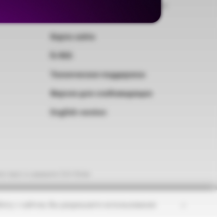
Дополнительные возможности
Карта сайта
RSS
Техническая поддержка
Версия для слабовидящих
English version
е текст и нажмите Ctrl+Enter
×
оту с сайтом, Вы разрешаете использование