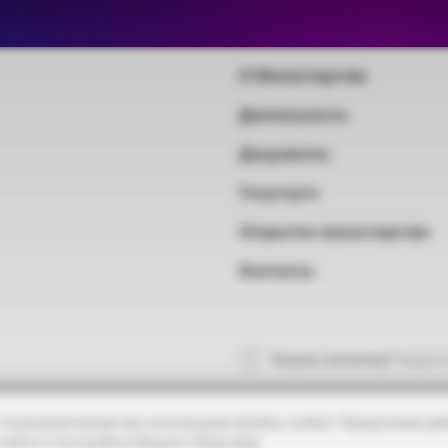
Основные разделы
О Министерстве
Деятельность
Документы
Госуслуги
Открытое министерство
Контакты
Нашли опечатку?
Выделит
 пользователями мы используем файлы cookie. Продолжая раб
ookie в настройках Вашего браузера.