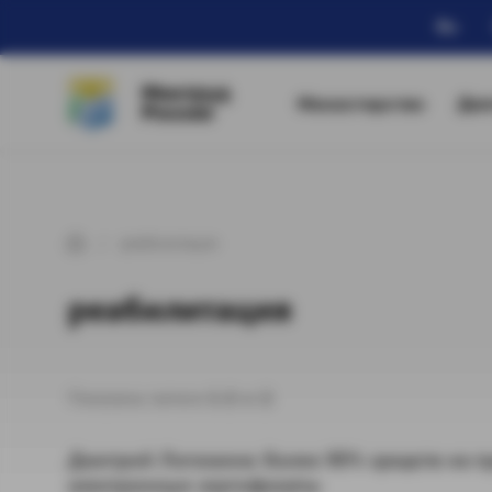
Ru
Минтруд
Министерство
Дея
России
реабилитация
реабилитация
Показаны записи
1-2
из
2
.
Дмитрий Лигомина: более 90% средств на п
электронные сертификаты