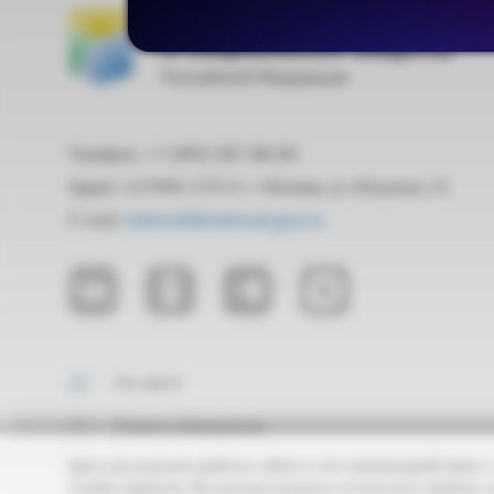
Министерство труда
и социальной защиты
Российской Федерации
Телефон: +7 (495) 587-88-89
Адрес: 127994, ГСП-4, г. Москва, ул. Ильинка, 21
E-mail:
mintrud@mintrud.gov.ru
На карте
Подать обращение
Для улучшения работы сайта и его взаимодействия с
cookie-файлов. Вы всегда можете отключить файлы c