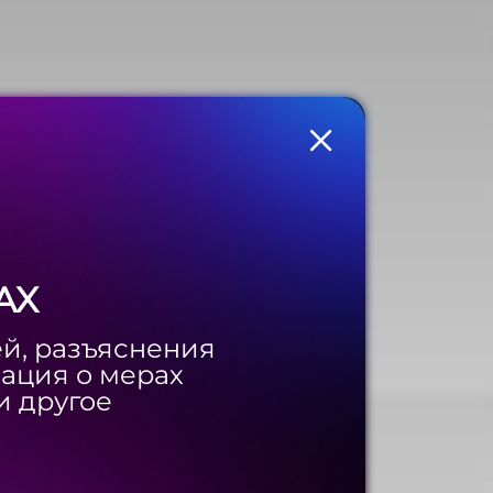
AX
AX
ей, разъяснения
ей, разъяснения
мация о мерах
мация о мерах
и другое
и другое