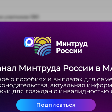
ии участников СВО
анал Минтруда России в M
анал Минтруда России в M
ое о пособиях и выплатах для сем
ое о пособиях и выплатах для сем
конодательства, актуальная инфор
конодательства, актуальная инфор
ки для граждан с инвалидностью 
ки для граждан с инвалидностью 
Подписаться
Подписаться