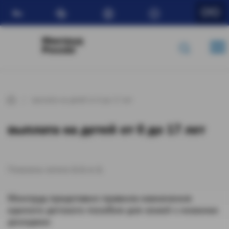
Ru
Минтруд
России
выплата на детей от 0 до 17 лет
выплата на детей от 0 до 17 лет
Показаны записи
1-1
из
1
.
Минтруд представил правила назначения
единого детского пособия для семей с низкими
доходами