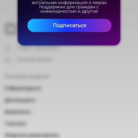
актуальная информация о мерах
актуальная информация о мерах
поддержки для граждан с
поддержки для граждан с
инвалидностью и другое
инвалидностью и другое
На карте
Подписаться
Подписаться
Подать обращение
Личный кабинет
Основные разделы
О Министерстве
Деятельность
Документы
Госуслуги
Открытое министерство